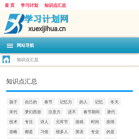
首 页
学习计划
知识点汇总
网站导航
>
知识点汇总
知识点汇总
孩子
自己的
春节
记忆力
的人
记忆
冬天
宋代
梦幻西游
注意力
还不
春节期间
唐代
技术
专注
诗人
元宵节
游戏
时间
疫情
攻略
都是
习俗
很多人
英语
专业
的是