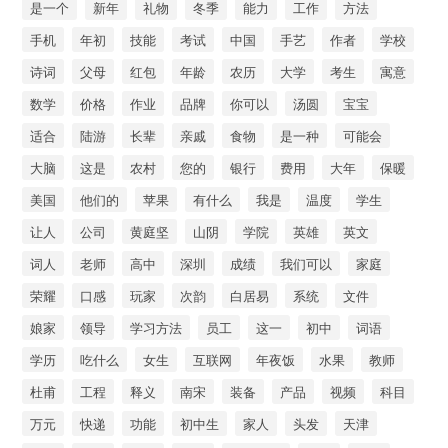
是一个
新年
礼物
冬季
能力
工作
方法
手机
年初
技能
考试
中国
手艺
作者
学校
诗词
父母
红包
年龄
农历
大学
考生
寓意
数学
价格
作业
品牌
你可以
汤圆
宝宝
适合
陆游
长辈
亲戚
食物
是一种
可能会
大脑
这是
农村
您的
银行
费用
大年
保暖
美国
他们的
苹果
有什么
我是
温度
学生
让人
公司
黄庭坚
山阴
学院
英雄
英文
词人
老师
高中
深圳
成绩
我们可以
家庭
荣耀
口感
玩家
次韵
白居易
系统
文件
娘家
领导
学习方法
员工
这一
初中
词语
学历
吃什么
女生
互联网
年夜饭
水果
教师
杜甫
工程
释义
南宋
装备
产品
视频
科目
万元
快递
功能
初中生
家人
头发
天津