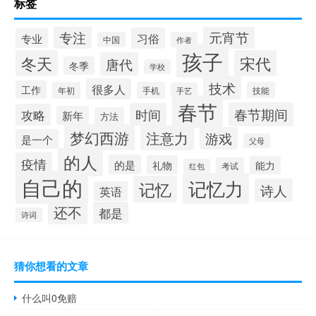
标签
专注
元宵节
习俗
专业
中国
作者
孩子
冬天
宋代
唐代
冬季
学校
技术
很多人
工作
年初
手机
技能
手艺
春节
春节期间
时间
攻略
新年
方法
梦幻西游
注意力
游戏
是一个
父母
的人
疫情
的是
礼物
能力
考试
红包
自己的
记忆力
记忆
诗人
英语
还不
都是
诗词
猜你想看的文章
什么叫0免赔