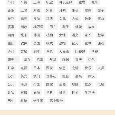
节日
车辆
上海
职业
可以选择
雅思
账号
企业
工资
对联
宋史
月初
生长
空调
饺子
技巧
高三
皮肤
江西
女儿
方式
数据
李白
婆家
指数
杨万里
用户
鞋子
烟花
放在
项目
北京
韩国
植物
女性
语文
家长
想学
重庆
软件
英国
模式
是指
亿元
宣城
课程
会计
苏轼
副本
角色
人民币
比较好
学费
研究生
是在
汽车
年货
猫咪
喜庆
红色
灯会
电影
日本
西安
信息
之情
快乐
人员
苏州
美元
澳门
资格证
组合
嘉兴
武汉
公元
海州
灯笼
国家
金额
地区
景点
电脑
让我
衣服
旅游
学科
拼音
世界
学习法
男生
核酸
维生素
高中数学