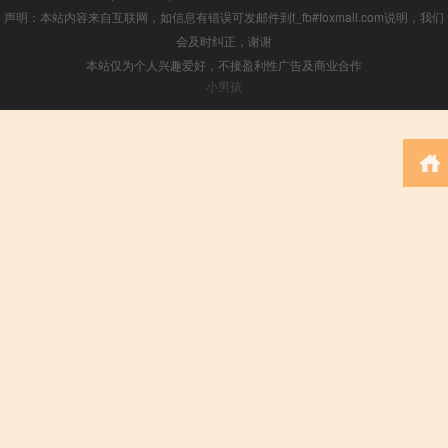
声明：本站内容来自互联网，如信息有错误可发邮件到f_fb#foxmail.com说明，我们
会及时纠正，谢谢
本站仅为个人兴趣爱好，不接盈利性广告及商业合作
小男孩