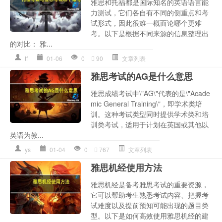
雅思和托福都是国际知名的英语语言能
力测试，它们各自有不同的侧重点和考
试形式，因此很难一概而论哪个更难
考。以下是根据不同来源的信息整理出
的对比： 雅...
tf
01-06
0
90
文章列表
雅思考试的AG是什么意思
雅思成绩考试中\"AG\"代表的是\"Acade
mic General Training\"，即学术类培
训。这种考试类型同时提供学术类和培
训类考试，适用于计划在英国或其他以
英语为教...
ys
01-04
0
767
文章列表
雅思机经使用方法
雅思机经是备考雅思考试的重要资源，
它可以帮助考生熟悉考试内容、把握考
试难度以及提前预知可能出现的题目类
型。以下是如何高效使用雅思机经的建