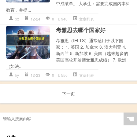
中成绩单。 大学生：需要完成国内本科
教育，并提...
xx
12-24
0
940
文章列表
考雅思去哪个国家好
考雅思（IELTS）通常适用于以下国
家： 1. 英国 2. 加拿大 3. 澳大利亚 4.
新西兰 5. 新加坡 6. 美国（越来越多的
美国高校开始接受雅思成绩） 7. 欧洲
（如法...
ky
12-23
0
556
文章列表
下一页
☚