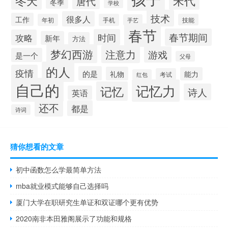
冬天
宋代
唐代
冬季
学校
技术
很多人
工作
年初
手机
技能
手艺
春节
春节期间
时间
攻略
新年
方法
梦幻西游
注意力
游戏
是一个
父母
的人
疫情
的是
礼物
能力
考试
红包
自己的
记忆力
记忆
诗人
英语
还不
都是
诗词
猜你想看的文章
初中函数怎么学最简单方法
mba就业模式能够自己选择吗
厦门大学在职研究生单证和双证哪个更有优势
2020南非本田雅阁展示了功能和规格