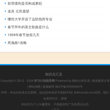
前罪缓刑是否构成累犯
道具 元宵愿望
哪些大学开设了边防指挥专业
春节拜年的英文歌曲是什么
1959年春节放假几天
死魂曲1攻略
知识点汇总
Copyright © 2012 - 2026
学习计划指导网
Powered by
网站分类目录
|
精选推荐文章
|
网站地图
|
疑难解答
陕ICP备05009492号
声明：本站内容来自互联网，如信息有错误可发邮件到f_fb#foxmail.com说明，我们
会及时纠正，谢谢
本站仅为个人兴趣爱好，不接盈利性广告及商业合作
小男孩