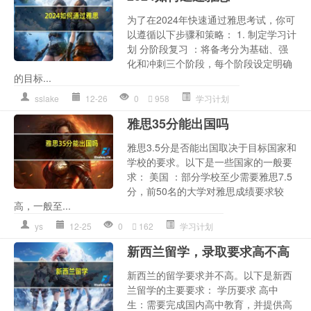
为了在2024年快速通过雅思考试，你可
以遵循以下步骤和策略： 1. 制定学习计
划 分阶段复习 ：将备考分为基础、强
化和冲刺三个阶段，每个阶段设定明确
的目标...
sslake
12-26
0
958
学习计划
雅思35分能出国吗
雅思3.5分是否能出国取决于目标国家和
学校的要求。以下是一些国家的一般要
求： 美国 ：部分学校至少需要雅思7.5
分，前50名的大学对雅思成绩要求较
高，一般至...
ys
12-25
0
162
学习计划
新西兰留学，录取要求高不高
新西兰的留学要求并不高。以下是新西
兰留学的主要要求： 学历要求 高中
生：需要完成国内高中教育，并提供高