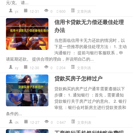
元/克。 请...
yx
12-31
0
600
文章列表
信用卡贷款无力偿还最佳处理
办法
当您面临信用卡无力还款的情况时，以
下是一些推荐的最佳处理方法： 1. 主动
沟通银行 ： 提前与银行客服联系，申
请延期还款。 提供合理的理由，并说明自己的...
xy
12-30
0
204
文章列表
贷款买房子怎样过户
贷款购买的房产过户通常需要遵循以下
步骤： 1. 通知银行 ：首先，需要通知
贷款银行关于房产过户的意向。 2. 银行
审批 ：银行会对新房主进行贷款资质和
条件的...
dk
12-27
0
647
文章列表
工商银行手机银行转账收费吗