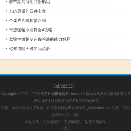
春节期间能用防滑胎吗
长肉最猛的四种主食
个体户店铺租赁合同
奇迹暖暖冰雪舞会4攻略
欺骗性雏菊制造假苍蝇的能力解释
你知道哪天过年吗英语
知识点汇总
Copyright © 2012 - 2026
学习计划指导网
Powered by
网站分类目录
|
精选推荐文章
|
网站地图
|
疑难解答
陕ICP备05009492号
声明：本站内容来自互联网，如信息有错误可发邮件到f_fb#foxmail.com说明，我们
会及时纠正，谢谢
本站仅为个人兴趣爱好，不接盈利性广告及商业合作
小男孩