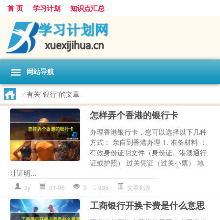
首 页
学习计划
知识点汇总
网站导航
>
有关“银行”的文章
怎样弄个香港的银行卡
办理香港银行卡，您可以选择以下几种
方式： 亲自到香港办理 1. 准备材料 ：
有效身份证明文件（身份证、港澳通行
证或护照） 过关凭证（过关小票） 地
址证明...
zy
01-06
0
935
文章列表
工商银行开换卡费是什么意思