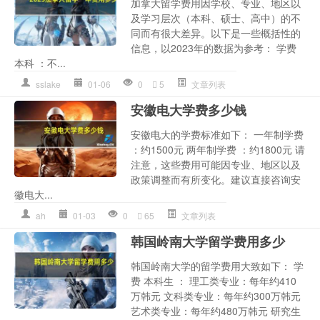
加拿大留学费用因学校、专业、地区以
及学习层次（本科、硕士、高中）的不
同而有很大差异。以下是一些概括性的
信息，以2023年的数据为参考： 学费
本科 ：不...
sslake
01-06
0
5
文章列表
安徽电大学费多少钱
安徽电大的学费标准如下： 一年制学费
：约1500元 两年制学费 ：约1800元 请
注意，这些费用可能因专业、地区以及
政策调整而有所变化。建议直接咨询安
徽电大...
ah
01-03
0
65
文章列表
韩国岭南大学留学费用多少
韩国岭南大学的留学费用大致如下： 学
费 本科生 ： 理工类专业：每年约410
万韩元 文科类专业：每年约300万韩元
艺术类专业：每年约480万韩元 研究生