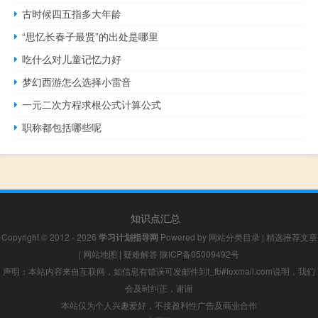
古时候四五指多大年龄
“思忆长春子最贤”的出处是哪里
吃什么对儿童记忆力好
梦幻西游怎么选择小雷音
一元二次方程求根公式计算公式
职称都包括哪些呢
知识点汇总
Copyright © 2012 - 2026
学习计划指导网
Powered by
网站分类目录
|
精选推荐文章
|
网站地图
|
疑难解答
陕ICP备05009492号
声明：本站内容来自互联网，如信息有错误可发邮件到f_fb#foxmail.com说明，我们
会及时纠正，谢谢
本站仅为个人兴趣爱好，不接盈利性广告及商业合作