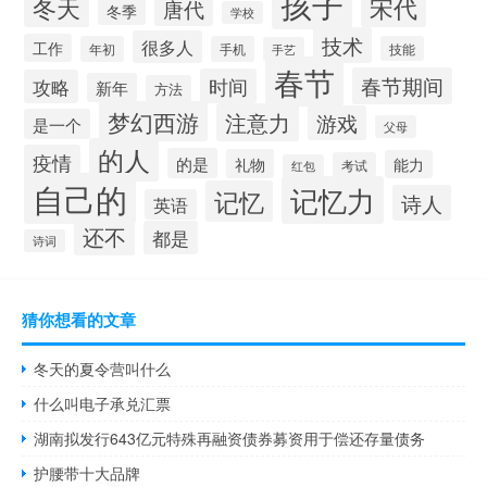
孩子
冬天
宋代
唐代
冬季
学校
技术
很多人
工作
年初
手机
技能
手艺
春节
春节期间
时间
攻略
新年
方法
梦幻西游
注意力
游戏
是一个
父母
的人
疫情
的是
礼物
能力
考试
红包
自己的
记忆力
记忆
诗人
英语
还不
都是
诗词
猜你想看的文章
冬天的夏令营叫什么
什么叫电子承兑汇票
湖南拟发行643亿元特殊再融资债券募资用于偿还存量债务
护腰带十大品牌