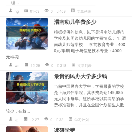
： 理...
hg
01-03
0
409
文章列表
渭南幼儿学费多少
根据提供的信息，以下是渭南幼儿师范
学校及其周边幼儿园的学费情况： 1. 渭
南幼儿师范学校 ： 学前教育专业：400
0元/学期 电子与信息技术专业：4000
元/学期 ...
wn
12-29
0
318
文章列表
最贵的民办大学多少钱
当前中国民办大学中，学费最贵的学校
是上海兴伟学院，其学费高达149,985
元人民币每年。这所学校以其高昂的学
费标准著称，并且在全国计划招生人数
较少，在校...
zg
12-27
0
32
学习计划
读研学费