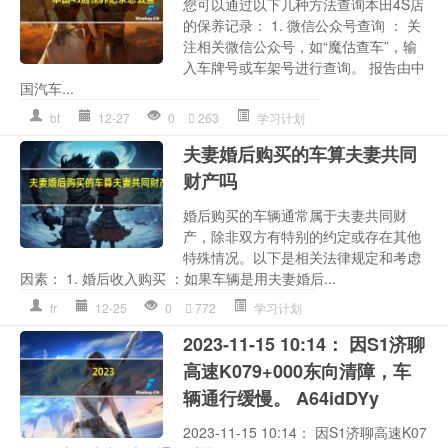
您可以通过以下几种方法查询本田4S店
的保养记录： 1. 微信公众号查询 ： 关
注相关微信公众号，如“魔估查车”，输
入车牌号或车架号进行查询。 报告由中
国汽车...
bt
12-27
0
263
学习计划
夫妻婚后购买的车算夫妻共同
财产吗
婚后购买的车辆通常属于夫妻共同财
产，除非双方有特别的约定或存在其他
特殊情况。以下是相关法律规定和考虑
因素： 1. 婚后收入购买 ：如果车辆是用夫妻婚后...
fr
12-25
0
772
学习计划
2023-11-15 10:14： 因S1济聊
高速K079+000东向清障，车
辆通行缓慢。 A64idDYy ​​​
2023-11-15 10:14： 因S1济聊高速K07