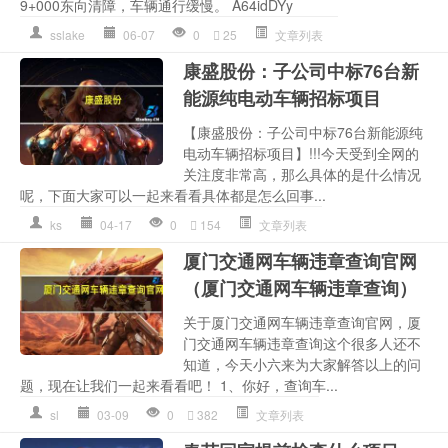
9+000东向清障，车辆通行缓慢。 A64idDYy ​​​
sslake
06-07
0
25
文章列表
康盛股份：子公司中标76台新
能源纯电动车辆招标项目
【康盛股份：子公司中标76台新能源纯
电动车辆招标项目】!!!今天受到全网的
关注度非常高，那么具体的是什么情况
呢，下面大家可以一起来看看具体都是怎么回事...
ks
04-17
0
154
文章列表
厦门交通网车辆违章查询官网
（厦门交通网车辆违章查询）
关于厦门交通网车辆违章查询官网，厦
门交通网车辆违章查询这个很多人还不
知道，今天小六来为大家解答以上的问
题，现在让我们一起来看看吧！ 1、你好，查询车...
sl
03-09
0
382
文章列表