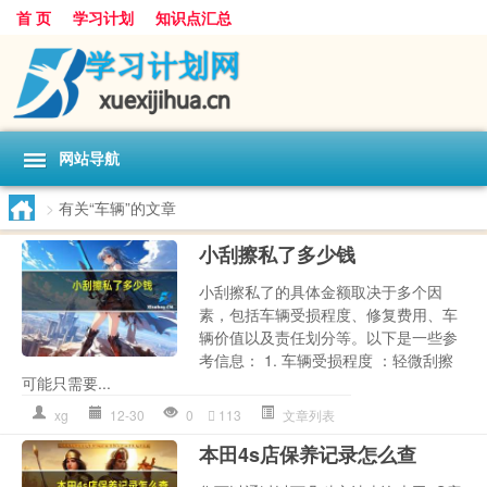
首 页
学习计划
知识点汇总
网站导航
>
有关“车辆”的文章
小刮擦私了多少钱
小刮擦私了的具体金额取决于多个因
素，包括车辆受损程度、修复费用、车
辆价值以及责任划分等。以下是一些参
考信息： 1. 车辆受损程度 ：轻微刮擦
可能只需要...
xg
12-30
0
113
文章列表
本田4s店保养记录怎么查