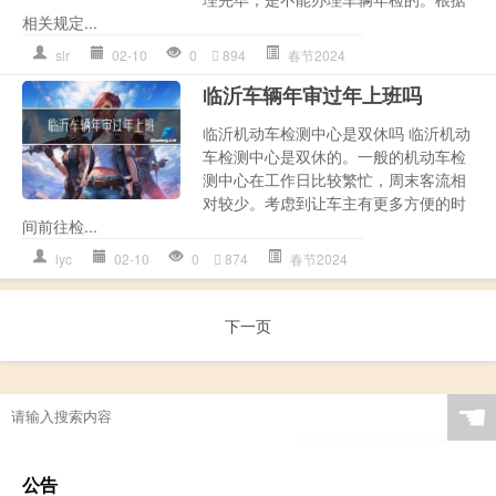
相关规定...
slr
02-10
0
894
春节2024
临沂车辆年审过年上班吗
临沂机动车检测中心是双休吗 临沂机动
车检测中心是双休的。一般的机动车检
测中心在工作日比较繁忙，周末客流相
对较少。考虑到让车主有更多方便的时
间前往检...
lyc
02-10
0
874
春节2024
下一页
☚
公告