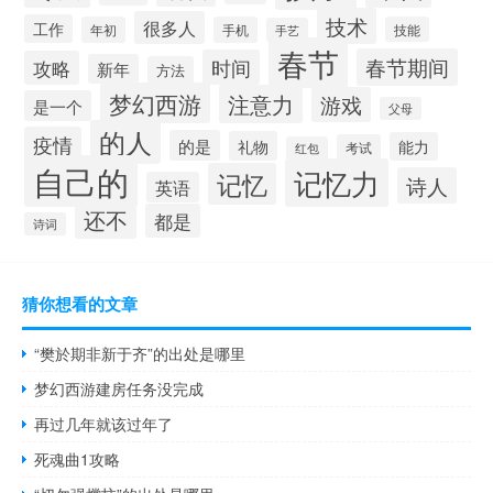
技术
很多人
工作
年初
手机
技能
手艺
春节
春节期间
时间
攻略
新年
方法
梦幻西游
注意力
游戏
是一个
父母
的人
疫情
的是
礼物
能力
考试
红包
自己的
记忆力
记忆
诗人
英语
还不
都是
诗词
猜你想看的文章
“樊於期非新于齐”的出处是哪里
梦幻西游建房任务没完成
再过几年就该过年了
死魂曲1攻略