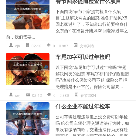
春节回家提前检查什么项目
下面围绕“春节回家提前检查什么项
目”主题解决网友的困惑 准备开陆风X5
回老家过年了，不知道出行前要检查什
么东西? 在准备开陆风X5回老家过年之
前，我们需要...
cjh
02-12
0
987
文章列表
车尾加字可以过年检吗
以下围绕“车尾加字可以过年检吗”主题
解决网友的困惑 车尾字标扣掉保险拒赔
吗?改装什么保险公司不赔 保险公司拒
绝理赔是不正常的。保险公司需要...
cwj
02-12
0
386
春节2024
什么企业不能过年检车
公司车辆处理违章但是没交费可以年检
吗 给公司车辆处理交通违法行为时，如
果没有缴纳罚款，交通违法行为没有处
理完毕，是不能办理车辆年检的。根据