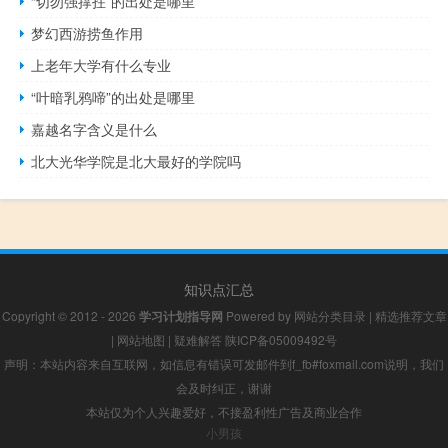
“切勿强撑拄”的出处是哪里
梦幻西游捞鱼作用
上老年大学有什么专业
“叶暗乳鸦啼”的出处是哪里
嘉越名字含义是什么
北大光华学院是北大最好的学院吗
知识点汇总
Copyright © 2012 - 2026
学习计划指导网
Powered by
网站分类目录
|
精选推荐文章
|
网站地图
|
疑难解答
陕ICP备05009492号
声明：本站内容来自互联网，如信息有错误可发邮件到f_fb#foxmail.com说明，我们
会及时纠正，谢谢
本站仅为个人兴趣爱好，不接盈利性广告及商业合作
小男孩