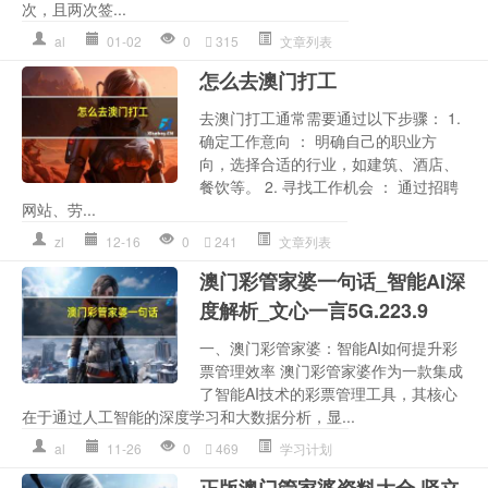
次，且两次签...
al
01-02
0
315
文章列表
怎么去澳门打工
去澳门打工通常需要通过以下步骤： 1.
确定工作意向 ： 明确自己的职业方
向，选择合适的行业，如建筑、酒店、
餐饮等。 2. 寻找工作机会 ： 通过招聘
网站、劳...
zl
12-16
0
241
文章列表
澳门彩管家婆一句话_智能AI深
度解析_文心一言5G.223.9
一、澳门彩管家婆：智能AI如何提升彩
票管理效率 澳门彩管家婆作为一款集成
了智能AI技术的彩票管理工具，其核心
在于通过人工智能的深度学习和大数据分析，显...
al
11-26
0
469
学习计划
正版澳门管家婆资料大全,竖立