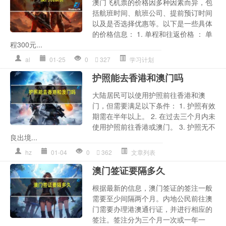
澳门飞机票的价格因多种因素而异，包
括航班时间、航班公司、提前预订时间
以及是否选择优惠等。以下是一些具体
的价格信息： 1. 单程和往返价格 ： 单
程300元...
al
01-25
0
327
学习计划
护照能去香港和澳门吗
大陆居民可以使用护照前往香港和澳
门，但需要满足以下条件： 1. 护照有效
期需在半年以上。 2. 在过去三个月内未
使用护照前往香港或澳门。 3. 护照无不
良出境...
hz
01-04
0
362
文章列表
澳门签证要隔多久
根据最新的信息，澳门签证的签注一般
需要至少间隔两个月。内地公民前往澳
门需要办理港澳通行证，并进行相应的
签注。签注分为三个月一次或一年一