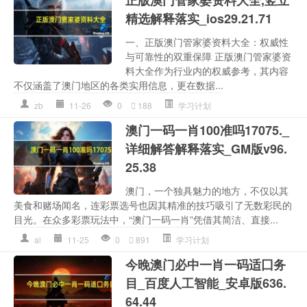
精选解释落实_ios29.21.71
一、正版澳门管家婆资料大全：权威性
与可靠性的双重保障 正版澳门管家婆资
料大全作为行业内的权威参考，其内容
不仅涵盖了澳门地区的各类实用信息，更在数据...
zb
11-26
0
188
学习计划
澳门一码一肖100准吗17075._
详细解答解释落实_GM版v96.
25.38
澳门，一个独具魅力的地方，不仅以其
美食和赌场闻名，连彩票选号也因其精准的技巧吸引了无数彩民的
目光。在众多彩票玩法中，“澳门一码一肖”凭借其简洁、直接...
al
11-25
0
891
学习计划
今晚澳门必中一肖一码适囗务
目_百度人工智能_安卓版636.
64.44