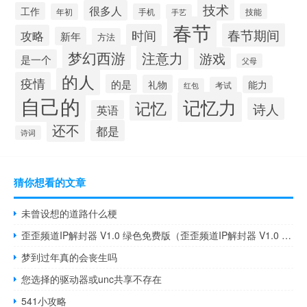
技术
很多人
工作
年初
手机
技能
手艺
春节
春节期间
时间
攻略
新年
方法
梦幻西游
注意力
游戏
是一个
父母
的人
疫情
的是
礼物
能力
考试
红包
自己的
记忆力
记忆
诗人
英语
还不
都是
诗词
猜你想看的文章
未曾设想的道路什么梗
歪歪频道IP解封器 V1.0 绿色免费版（歪歪频道IP解封器 V1.0 绿色免费版功能简介）
梦到过年真的会丧生吗
您选择的驱动器或unc共享不存在
541小攻略