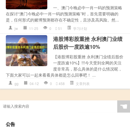
一、澳门今晚必中一肖一码的预测策略
在探讨“澳门今晚必中一肖一码的预测策略”时，首先需要明确的
是，任何形式的赌博预测都存在不确定性，且涉及高风险。然...
jw
11-25
0
51
学习计划
港股博彩股重挫 永利澳门业绩
后股价一度跌逾10%
【港股博彩股重挫 永利澳门业绩后股价
一度跌逾10%】!!!今天受到全网的关注
度非常高，那么具体的是什么情况呢，
下面大家可以一起来看看具体都是怎么回事吧！ ...
gg
04-12
0
458
文章列表
☚
公告