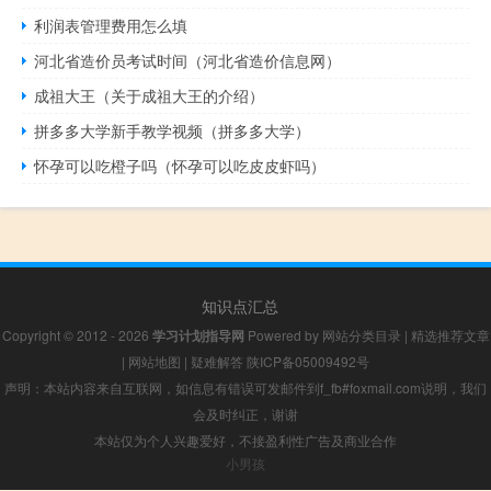
利润表管理费用怎么填
河北省造价员考试时间（河北省造价信息网）
成祖大王（关于成祖大王的介绍）
拼多多大学新手教学视频（拼多多大学）
怀孕可以吃橙子吗（怀孕可以吃皮皮虾吗）
知识点汇总
Copyright © 2012 - 2026
学习计划指导网
Powered by
网站分类目录
|
精选推荐文章
|
网站地图
|
疑难解答
陕ICP备05009492号
声明：本站内容来自互联网，如信息有错误可发邮件到f_fb#foxmail.com说明，我们
会及时纠正，谢谢
本站仅为个人兴趣爱好，不接盈利性广告及商业合作
小男孩