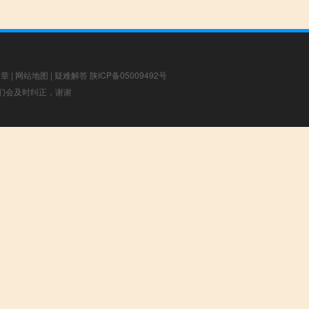
文章
|
网站地图
|
疑难解答
陕ICP备05009492号
，我们会及时纠正，谢谢