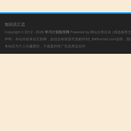
知识点汇总
Copyright © 2012 - 2026
学习计划指导网
Powered by
网站分类目录
|
精选推荐
声明：本站内容来自互联网，如信息有错误可发邮件到f_fb#foxmail.com说明
本站仅为个人兴趣爱好，不接盈利性广告及商业合作