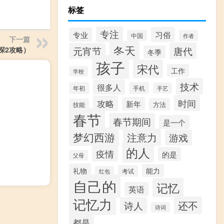
标签
专注
习俗
专业
中国
作者
下一篇
冬天
唐代
元宵节
探2攻略）
冬季
孩子
宋代
工作
学校
技术
很多人
年初
手机
手艺
时间
攻略
新年
方法
技能
春节
春节期间
是一个
梦幻西游
注意力
游戏
的人
疫情
的是
父母
礼物
能力
考试
红包
自己的
记忆
英语
记忆力
还不
诗人
诗词
都是