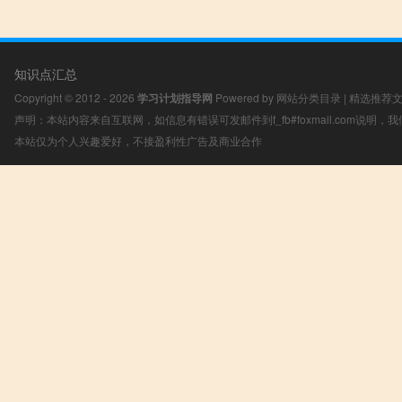
知识点汇总
Copyright © 2012 - 2026
学习计划指导网
Powered by
网站分类目录
|
精选推荐
声明：本站内容来自互联网，如信息有错误可发邮件到f_fb#foxmail.com说明
本站仅为个人兴趣爱好，不接盈利性广告及商业合作