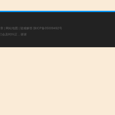
文章
|
网站地图
|
疑难解答
陕ICP备05009492号
，我们会及时纠正，谢谢