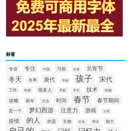
标签
专注
元宵节
习俗
专业
中国
作者
孩子
冬天
宋代
唐代
冬季
学校
技术
很多人
工作
年初
手机
技能
手艺
春节
春节期间
时间
攻略
新年
方法
梦幻西游
注意力
游戏
是一个
父母
的人
疫情
的是
礼物
能力
考试
红包
自己的
记忆力
记忆