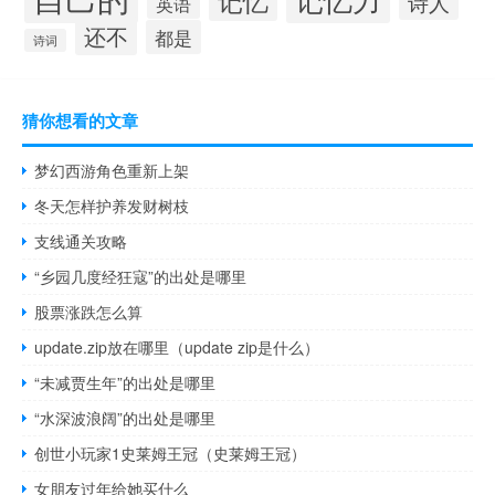
诗人
英语
还不
都是
诗词
猜你想看的文章
梦幻西游角色重新上架
冬天怎样护养发财树枝
支线通关攻略
“乡园几度经狂寇”的出处是哪里
股票涨跌怎么算
update.zip放在哪里（update zip是什么）
“未减贾生年”的出处是哪里
“水深波浪阔”的出处是哪里
创世小玩家1史莱姆王冠（史莱姆王冠）
女朋友过年给她买什么