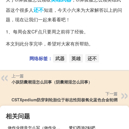
还不
器这个很多人
知道，今天小六来为大家解答以上的问
题，现在让我们一起来看看吧！
1、每周会发CF点只要周之前得了经验。
本文到此分享完毕，希望对大家有所帮助。
网络标签：
武器
英雄
还不
上一篇
小孩阴囊潮湿怎么回事（阴囊潮湿怎么回事）
下一篇
CSTXpedium防穿刺轮胎位于标志性阳极氧化蓝色合金轮辋
相关问题
做作业拼音怎么写（做作业拼音）
梦幻西游2贴吧