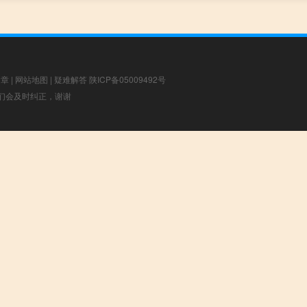
文章
|
网站地图
|
疑难解答
陕ICP备05009492号
，我们会及时纠正，谢谢