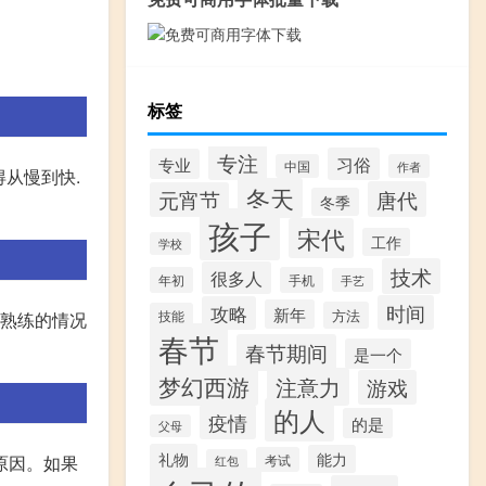
标签
专注
习俗
专业
中国
作者
得从慢到快.
冬天
唐代
元宵节
冬季
孩子
宋代
工作
学校
技术
很多人
年初
手机
手艺
时间
攻略
新年
方法
技能
常熟练的情况
春节
春节期间
是一个
梦幻西游
注意力
游戏
的人
疫情
的是
父母
礼物
能力
原因。如果
考试
红包