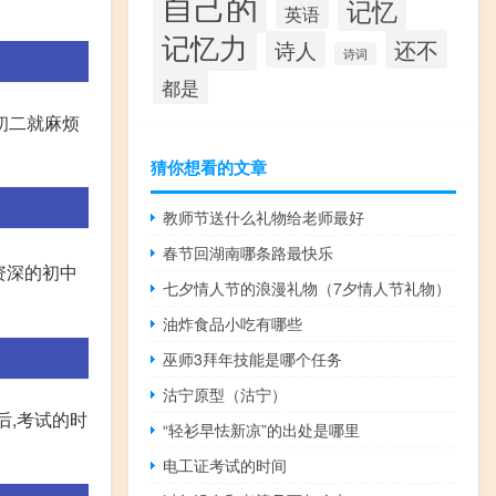
自己的
记忆
英语
记忆力
还不
诗人
诗词
都是
初二就麻烦
猜你想看的文章
教师节送什么礼物给老师最好
春节回湖南哪条路最快乐
资深的初中
七夕情人节的浪漫礼物（7夕情人节礼物）
油炸食品小吃有哪些
巫师3拜年技能是哪个任务
沽宁原型（沽宁）
后,考试的时
“轻衫早怯新凉”的出处是哪里
电工证考试的时间