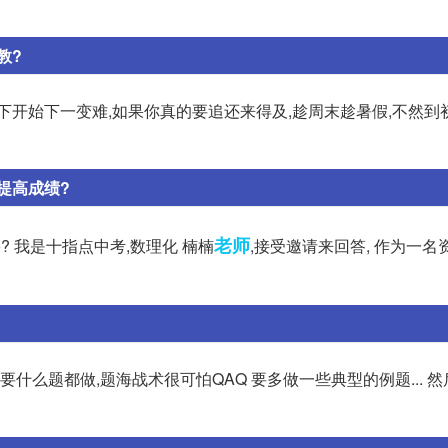
教?
下开始下一变难,如果你真的要追还来得及,趁周末趁暑假,不然到
提高成绩?
老师
 我是十指点中考,数理化 楠楠
,接受邀请来回答, 作为一名
什么题都做,题海战术很可怕QAQ 要多做一些典型的例题... 然