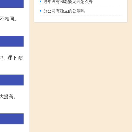
过年没有和老婆见面怎么办
分公司有独立的公章吗
各不相同。
2、课下,耐
极大提高。