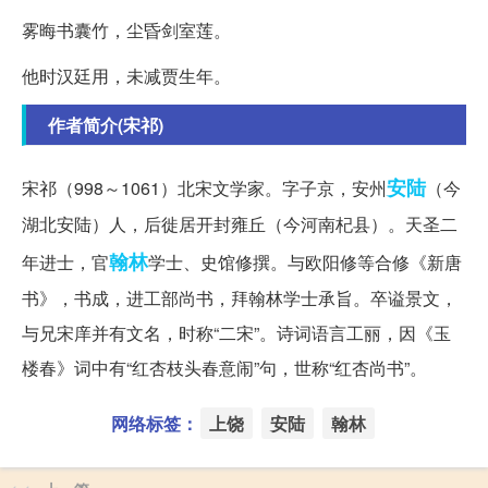
雾晦书囊竹，尘昏剑室莲。
他时汉廷用，未减贾生年。
作者简介(宋祁)
安陆
宋祁（998～1061）北宋文学家。字子京，安州
（今
湖北安陆）人，后徙居开封雍丘（今河南杞县）。天圣二
翰林
年进士，官
学士、史馆修撰。与欧阳修等合修《新唐
书》，书成，进工部尚书，拜翰林学士承旨。卒谥景文，
与兄宋庠并有文名，时称“二宋”。诗词语言工丽，因《玉
楼春》词中有“红杏枝头春意闹”句，世称“红杏尚书”。
网络标签：
上饶
安陆
翰林