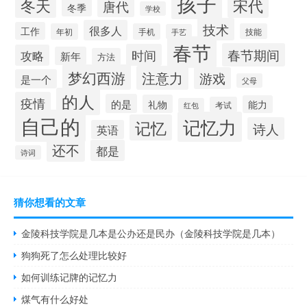
孩子
冬天
宋代
唐代
冬季
学校
技术
很多人
工作
年初
手机
技能
手艺
春节
春节期间
时间
攻略
新年
方法
梦幻西游
注意力
游戏
是一个
父母
的人
疫情
的是
礼物
能力
考试
红包
自己的
记忆力
记忆
诗人
英语
还不
都是
诗词
猜你想看的文章
金陵科技学院是几本是公办还是民办（金陵科技学院是几本）
狗狗死了怎么处理比较好
如何训练记牌的记忆力
煤气有什么好处