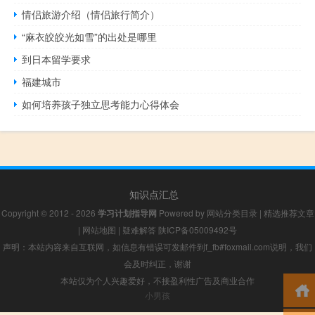
情侣旅游介绍（情侣旅行简介）
“麻衣皎皎光如雪”的出处是哪里
到日本留学要求
福建城市
如何培养孩子独立思考能力心得体会
知识点汇总
Copyright © 2012 - 2026
学习计划指导网
Powered by
网站分类目录
|
精选推荐文章
|
网站地图
|
疑难解答
陕ICP备05009492号
声明：本站内容来自互联网，如信息有错误可发邮件到f_fb#foxmail.com说明，我们
会及时纠正，谢谢
本站仅为个人兴趣爱好，不接盈利性广告及商业合作
小男孩