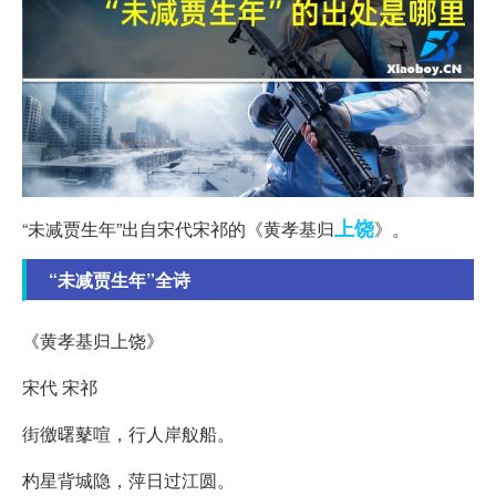
上饶
“未减贾生年”出自宋代宋祁的《黄孝基归
》。
“未减贾生年”全诗
《黄孝基归上饶》
宋代 宋祁
街徼曙鼕喧，行人岸舣船。
杓星背城隐，萍日过江圆。