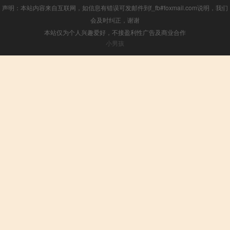
声明：本站内容来自互联网，如信息有错误可发邮件到f_fb#foxmail.com说明，我们
会及时纠正，谢谢
本站仅为个人兴趣爱好，不接盈利性广告及商业合作
小男孩