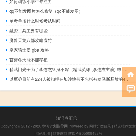
如何训练小学生专注力
qq不能发图片怎么修复（qq不能发图）
单考单招什么时候考试时间
融资工具主要有哪些
魔兽天龙八部攻略虚竹
皇家骑士团 gba 攻略
苔藓冬天能不能移植
精武门光子为了李连杰终身不嫁（精武英雄 (李连杰主演) 饰 ldquo 光子 rdquo 的演员是谁）
以军称目前有224人被扣押在加沙地带不包括被哈马斯释放的4名以色列人
知识点汇总
Copyright © 2012 - 2026
学习计划指导网
Powered by
网站分类目录
|
精选推荐文章
|
网站地图
|
疑难解答
陕ICP备05009492号