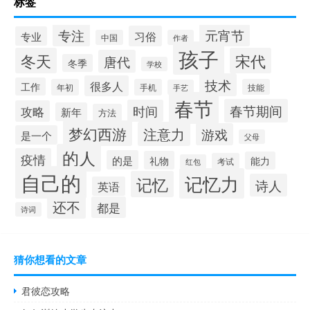
标签
专注
元宵节
习俗
专业
中国
作者
孩子
冬天
宋代
唐代
冬季
学校
技术
很多人
工作
年初
手机
技能
手艺
春节
春节期间
时间
攻略
新年
方法
梦幻西游
注意力
游戏
是一个
父母
的人
疫情
的是
礼物
能力
考试
红包
自己的
记忆力
记忆
诗人
英语
还不
都是
诗词
猜你想看的文章
君彼恋攻略