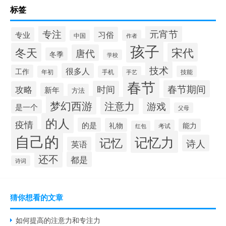
标签
专注
元宵节
习俗
专业
中国
作者
孩子
冬天
宋代
唐代
冬季
学校
技术
很多人
工作
年初
手机
技能
手艺
春节
春节期间
时间
攻略
新年
方法
梦幻西游
注意力
游戏
是一个
父母
的人
疫情
的是
礼物
能力
考试
红包
自己的
记忆力
记忆
诗人
英语
还不
都是
诗词
猜你想看的文章
如何提高的注意力和专注力