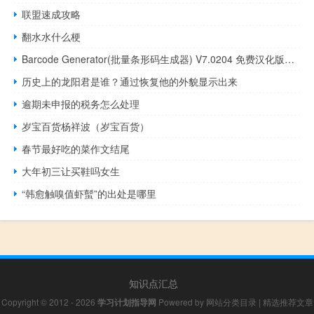
联盟速成攻略
翻水水什么梗
Barcode Generator(批量条形码生成器) V7.0204 免费汉化版（Barcode Generator(批量条形码生成器) V7.0204 免费汉化版功能简介）
历史上的龙阳君是谁？通过恢复他的外貌显示出来
逾期未申报的税务怎么处理
岁宝百货杨祥波（岁宝百货）
春节最好吃的菜作文结尾
大年初三让买鞋吗女生
“韩愈触嗅值虾蟚”的出处是哪里
知识点汇总
Copyright © 2012 - 2026
学习计划指导网
Powered by
网站分类目录
|
精选推荐文章