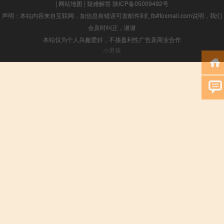
|
网站地图
|
疑难解答
陕ICP备05009492号
声明：本站内容来自互联网，如信息有错误可发邮件到f_fb#foxmail.com说明，我们
会及时纠正，谢谢
本站仅为个人兴趣爱好，不接盈利性广告及商业合作
小男孩