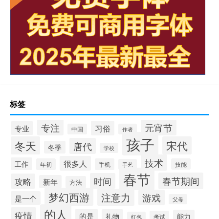
标签
专注
元宵节
习俗
专业
中国
作者
孩子
冬天
宋代
唐代
冬季
学校
技术
很多人
工作
年初
手机
技能
手艺
春节
春节期间
时间
攻略
新年
方法
梦幻西游
注意力
游戏
是一个
父母
的人
疫情
的是
礼物
能力
考试
红包