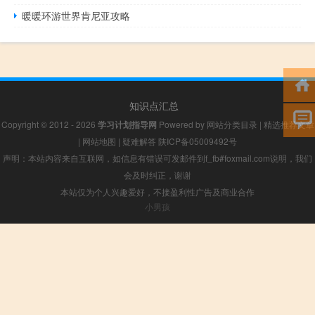
暖暖环游世界肯尼亚攻略
知识点汇总
Copyright © 2012 - 2026
学习计划指导网
Powered by
网站分类目录
|
精选推荐文章
|
网站地图
|
疑难解答
陕ICP备05009492号
声明：本站内容来自互联网，如信息有错误可发邮件到f_fb#foxmail.com说明，我们
会及时纠正，谢谢
本站仅为个人兴趣爱好，不接盈利性广告及商业合作
小男孩