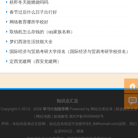
秸秆冬天能燃烧吗吗
春节过后什么日子出行好
网络教育哪所学校好
取钱机怎么存钱的（qq家族名称）
梦幻西游生活技能大全
国际经济与贸易考研大学排名（国际经济与贸易考研学校排名）
定西党建网（西安党建网）
知识点汇总
Copyright © 2012 - 2026
学习计划指导网
Powered by
网站分类目录
|
精选推荐文章
|
网站地图
|
疑难解答
陕ICP备05009492号
声明：本站内容来自互联网，如信息有错误可发邮件到f_fb#foxmail.com说明，我们
会及时纠正，谢谢