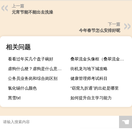
上一篇
元宵节能不能出去洗澡
下一篇
今年春节怎么安排好呢
相关问题
看看过年买几个盘子碗好
叠翠流金头像框（叠翠流金的意思）
虐狗什么梗？虐狗是什么意思什么梗
街机龙与地下城攻略
公务员业务岗和综合岗区别
健康管理师考试科目
氯化锡什么颜色
“窈窕九折通”的出处是哪里
黑雪txt
如何提升自主学习能力
☚