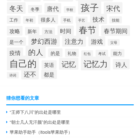
孩子
冬天
宋代
唐代
冬季
学校
技术
很多人
工作
年初
手机
技能
手艺
春节
春节期间
时间
攻略
新年
方法
梦幻西游
注意力
游戏
是一个
父母
的人
疫情
的是
礼物
能力
考试
红包
自己的
记忆力
记忆
诗人
英语
还不
都是
诗词
猜你想看的文章
“王师下八川”的出处是哪里
“朝士几人无汗颜”的出处是哪里
苹果助手助手（itools苹果助手）