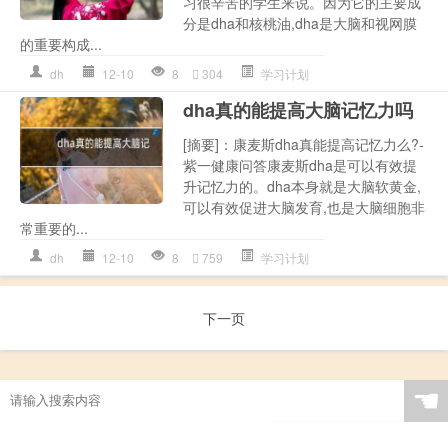
习很辛苦的学生来说。因为它的主要成
分是dha和核桃油,dha是大脑和视网膜
的重要构成...
dh
12-10
8
304
学习计划
dha真的能提高大脑记忆力吗
[摘要]：康麦斯dha真能提高记忆力么?-
紫一健康问答康麦斯dha是可以有效提
升记忆力的。dha本身就是大脑软黄金,
可以有效促进大脑发育,也是大脑细胞非
常重要的...
dh
12-10
8
759
学习计划
下一页
☚