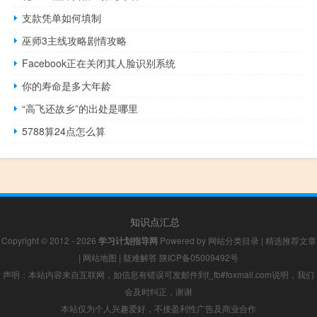
支款凭单如何填制
巫师3主线攻略剧情攻略
Facebook正在关闭其人脸识别系统
你的寿命是多大年龄
“高飞还故乡”的出处是哪里
5788算24点怎么算
知识点汇总
Copyright © 2012 - 2026
学习计划指导网
Powered by
网站分类目录
|
精选推荐文章
|
网站地图
|
疑难解答
陕ICP备05009492号
声明：本站内容来自互联网，如信息有错误可发邮件到f_fb#foxmail.com说明，我们
会及时纠正，谢谢
本站仅为个人兴趣爱好，不接盈利性广告及商业合作