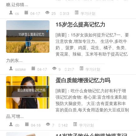
糖,让你猜...
cs
04-17
25
313
学习计划
15岁怎么提高记忆力
[摘要]：15岁女孩如何提升记忆?一、要
注意饮食,增加专注力。 生活中,多吃牛
奶 、菠萝、鸡蛋、花生、橘子、鱼类、
黄花菜、辣椒、玉米等有助于提高记忆
力的东...
sslake
04-17
9
217
学习计划
蛋白质能增强记忆力吗
[摘要]：吃什么食物记忆力好有利于增
强记忆的食物: 卷心菜:富含维生素B,能
预防大脑疲劳。 大豆:含有蛋黄素和丰
富的蛋白质,每天食用适量的大豆或豆制
品,可增...
db
04-16
7
142
学习计划
14岁孩子吃什么能提神提高记