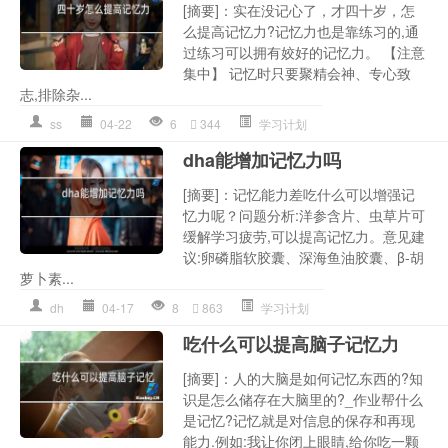
[摘要]：实在没记心了，才四十岁，怎
么提高记忆力?记忆力也是靠练习的,通
过练习可以拥有姣好的记忆力。 【注意
集中】 记忆时只要聚精会神、专心致
志,排除杂...
ss
04-22
6
344
学习计划
dha能增加记忆力吗
[摘要]：记忆能力差吃什么可以增强记
忆力呢？问题分析:洋参含片、虫草片可
缓解学习疲劳,可以提高记忆力。意见建
议:卵磷脂软胶囊、深海鱼油胶囊、β-胡
萝卜素...
dh
04-17
8
863
学习计划
吃什么可以提高脑子记忆力
[摘要]：人的大脑是如何记忆东西的?知
识是怎么储存在大脑里的?_作业帮什么
是记忆?记忆就是对信息的保存和再现
能力.例如:我让你闭上眼睛,给你吃一颗