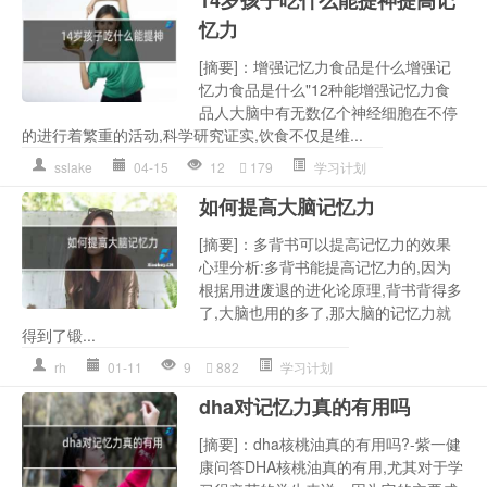
忆力
[摘要]：增强记忆力食品是什么增强记
忆力食品是什么"12种能增强记忆力食
品人大脑中有无数亿个神经细胞在不停
的进行着繁重的活动,科学研究证实,饮食不仅是维...
sslake
04-15
12
179
学习计划
如何提高大脑记忆力
[摘要]：多背书可以提高记忆力的效果
心理分析:多背书能提高记忆力的,因为
根据用进废退的进化论原理,背书背得多
了,大脑也用的多了,那大脑的记忆力就
得到了锻...
rh
01-11
9
882
学习计划
dha对记忆力真的有用吗
[摘要]：dha核桃油真的有用吗?-紫一健
康问答DHA核桃油真的有用,尤其对于学