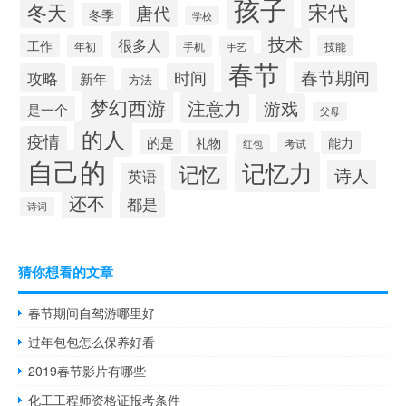
孩子
冬天
宋代
唐代
冬季
学校
技术
很多人
工作
年初
手机
技能
手艺
春节
春节期间
时间
攻略
新年
方法
梦幻西游
注意力
游戏
是一个
父母
的人
疫情
的是
礼物
能力
考试
红包
自己的
记忆力
记忆
诗人
英语
还不
都是
诗词
猜你想看的文章
春节期间自驾游哪里好
过年包包怎么保养好看
2019春节影片有哪些
化工工程师资格证报考条件