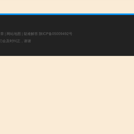
文章
|
网站地图
|
疑难解答
陕ICP备05009492号
，我们会及时纠正，谢谢