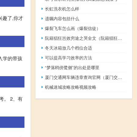
长虹洗衣机怎么样
兴趣了,你才
遗嘱内容包括什么
爆裂飞车怎么画（爆裂信徒）
阮籍猖狂岂效穷途之哭全文（阮籍猖狂岂效穷途之哭）
冬天冰箱放几个档位合适
可以提高学习效率的方法
入学的带孩
“梦落鸥傍鹭侧”的出处是哪里
厦门交通网车辆违章查询官网（厦门交通网车辆违章查询）
机械迷城攻略攻略视频攻略
。 2、有