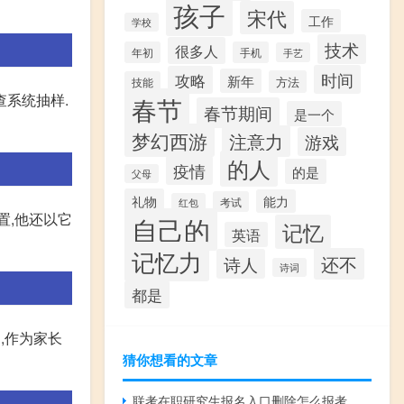
孩子
宋代
工作
学校
技术
很多人
年初
手机
手艺
时间
攻略
新年
方法
技能
查系统抽样.
春节
春节期间
是一个
梦幻西游
注意力
游戏
的人
疫情
的是
父母
礼物
能力
考试
红包
置,他还以它
自己的
记忆
英语
记忆力
还不
诗人
诗词
都是
,作为家长
猜你想看的文章
联考在职研究生报名入口删除怎么报考