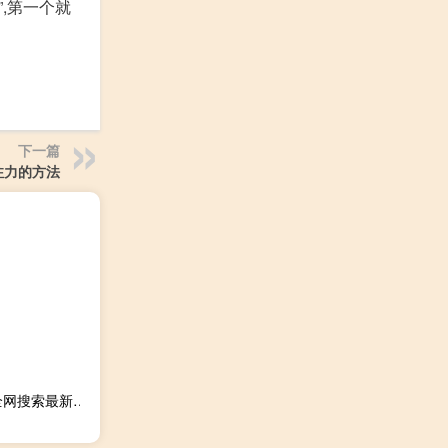
,第一个就
下一篇
注力的方法
2023年09月20日浙江省金华市疫情大数据-今日/今天疫情全网搜索最新实时消息动态情况通知播报