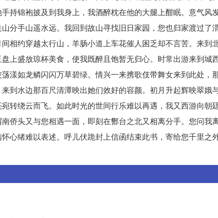
他手持锦袍披及到我身上，我酒醉枕在他的大腿上酣眠。意气风
关山分手山遥水远。我回到故山寻找旧日家园，您也归家渡过了
月间相约穿越太行山，羊肠小道上车花催人困乏却不言苦。来到
玉盘上盛放琼杯美食，使我既醉且饱暂无归心。时常出游来到城
波荡漾如龙鳞闪闪万草碧绿。情兴一来携歌伎带舞女来到此处，
，来到水边那百尺清潭映出她们效好的容颜。初月升起辉映翠娥
亮宛转绕云而飞。如此时光的世间行乐难以再遇，我又西游向朝
渭南侨头又与您相遇一面，即刻在酂台之北又相离分手。您问我
满怀心绪难以表述。呼儿伏跪封上信函结束此书，寄给您千里之