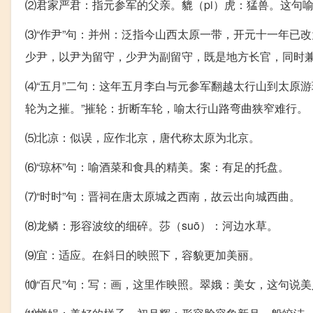
⑵君家严君：指元参军的父亲。貔（pi）虎：猛兽。这句
⑶“作尹”句：并州：泛指今山西太原一带，开元十一年已
少尹，以尹为留守，少尹为副留守，既是地方长官，同时
⑷“五月”二句：这年五月李白与元参军翻越太行山到太原
轮为之摧。”摧轮：折断车轮，喻太行山路弯曲狭窄难行。
⑸北凉：似误，应作北京，唐代称太原为北京。
⑹“琼杯”句：喻酒菜和食具的精美。案：有足的托盘。
⑺“时时”句：晋祠在唐太原城之西南，故云出向城西曲。
⑻龙鳞：形容波纹的细碎。莎（suō）：河边水草。
⑼宜：适应。在斜日的映照下，容貌更加美丽。
⑽“百尺”句：写：画，这里作映照。翠娥：美女，这句说