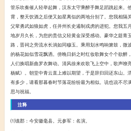
管乐吹奏催人轻举起舞，汉东太守乘醉手舞足蹈跳起来。
霄，整天饮酒之后便又如星离似的两地分别了。您我相隔
父辈勇武如狼如虎，任并州长史遏制戎虏的进犯。您我五
地岁月久长，为您的贵信义轻黄金深受感动。豪华之筵青
路，晋祠之旁流水长淌如同穆玉。乘用划水鸣响箫鼓，微
的杨花如似雪花飘洒。傍晚日斜之时红妆歌舞女个个欲醉
人们换唱新曲罗衣舞动。清风徐来欢歌飞上空中，歌声嘹
杨赋》。朝堂中青云直上难以期望，于是辞归回还东山。
有多少，请看那暮春时节落花纷纷最为相似。说也说不尽
思与祝福。
注释
⑴谯郡：今安徽毫县。元参军：名演。