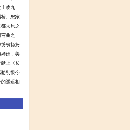
发上凌九
渭桥。您家
北都太原之
西弯曲之
那纷纷扬扬
与婵娟，美
廷献上《长
离愁别恨今
外的遥遥相