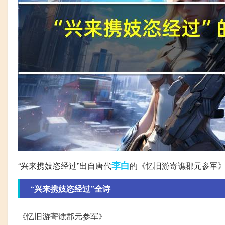
李白
“兴来携妓恣经过”出自唐代
的《忆旧游寄谯郡元参军
“兴来携妓恣经过”全诗
《忆旧游寄谯郡元参军》