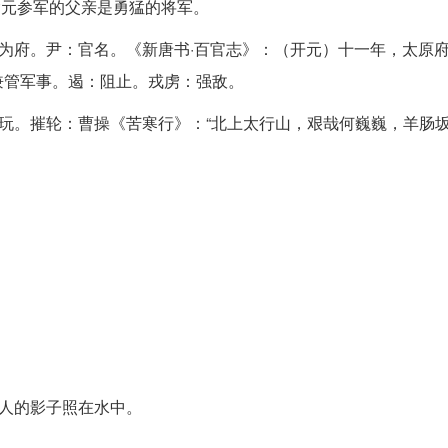
喻元参军的父亲是勇猛的将军。
改为府。尹：官名。《新唐书·百官志》：（开元）十一年，太原
兼管军事。遏：阻止。戎虏：强敌。
游玩。摧轮：曹操《苦寒行》：“北上太行山，艰哉何巍巍，羊肠
美人的影子照在水中。