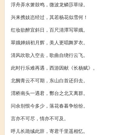
浮舟弄水箫鼓鸣，微波龙鳞莎草绿。
兴来携妓恣经过，其若杨花似雪何！
红妆欲醉宜斜日，百尺清潭写翠娥。
翠娥婵娟初月辉，美人更唱舞罗衣。
清风吹歌入空去，歌曲自绕行云飞。
此时行乐难再遇，西游因献《长杨赋》。
北阙青云不可期，东山白首还归去。
渭桥南头一遇君，酂台之北又离群。
问余别恨今多少，落花春暮争纷纷。
言亦不可尽，情亦不可及。
呼儿长跪缄此辞，寄君千里遥相忆。