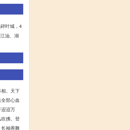
域碎叶城，4
川江油、湖
将相。天下
出全部心血
行迢迢万
风吹拂。登
。长袖善舞