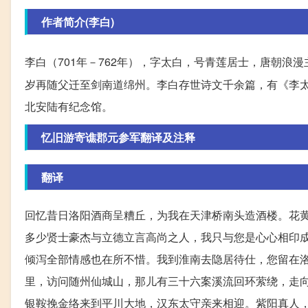
作者简介(李白)
李白（701年－762年），字太白，号青莲居士，唐朝浪漫
岁再随父迁至剑南道绵州。李白存世诗文千余篇，有《李太
北安陆有纪念馆。
忆旧游寄谯郡元参军翻译及注释
翻译
回忆昔日洛阳酒商呈糟丘，为我在天津桥南头造酒楼。花
多少贤士豪杰与立德立言高尚之人，我只与您是心心相印
倾泻全部情感也在所不惜。我到淮南去隐居待仕，您留在
里，访问随州仙城山，那儿有三十六案溪流回环萦绕，走
银鞍挽金络来到平川大地，汉东太守亲来相迎。紫阳真人