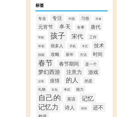
标签
专注
习俗
专业
中国
作者
冬天
唐代
元宵节
冬季
孩子
宋代
工作
学校
技术
很多人
年初
手机
手艺
时间
攻略
新年
方法
技能
春节
春节期间
是一个
梦幻西游
注意力
游戏
的人
疫情
的是
父母
礼物
能力
考试
红包
自己的
记忆
英语
记忆力
还不
诗人
诗词
都是