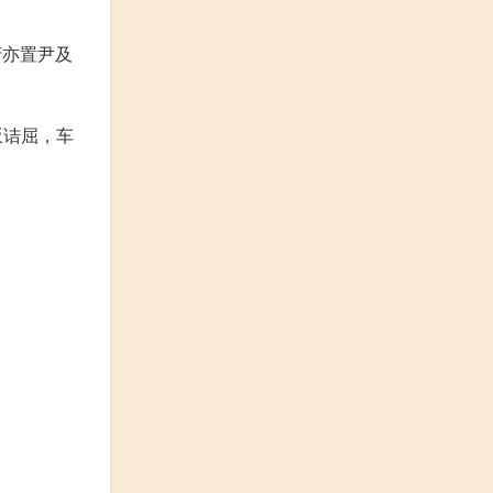
府亦置尹及
坂诘屈，车