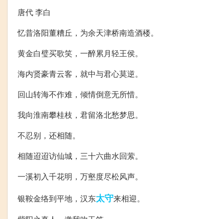
唐代 李白
忆昔洛阳董糟丘，为余天津桥南造酒楼。
黄金白璧买歌笑，一醉累月轻王侯。
海内贤豪青云客，就中与君心莫逆。
回山转海不作难，倾情倒意无所惜。
我向淮南攀桂枝，君留洛北愁梦思。
不忍别，还相随。
相随迢迢访仙城，三十六曲水回萦。
一溪初入千花明，万壑度尽松风声。
太守
银鞍金络到平地，汉东
来相迎。