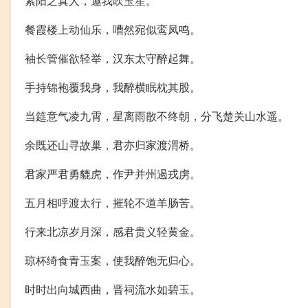
紫阳之真人，邀我吹玉笙。
餐霞楼上动仙乐，嘈然宛似鸾凤鸣。
袖长管催欲轻举，汉东太守醉起舞。
手持锦袍覆我身，我醉横眠枕其股。
当筵意气凌九霄，星离雨散不终朝，分飞楚关山水遥。
余既还山寻故巢，君亦归家渡渭桥。
君家严君勇貔虎，作尹并州遏戎虏。
五月相呼渡太行，摧轮不道羊肠苦。
行来北凉岁月深，感君贵义轻黄金。
琼杯绮食青玉案，使我醉饱无归心。
时时出向城西曲，晋祠流水如碧玉。