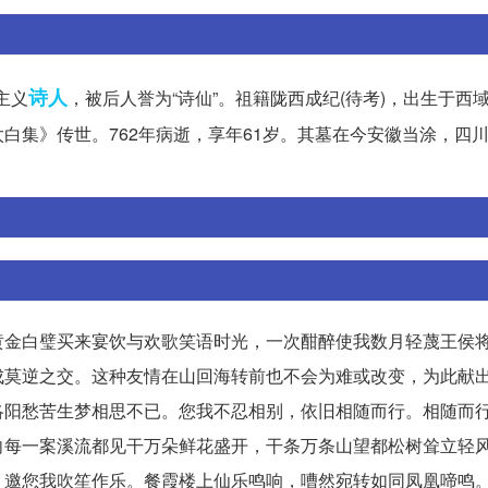
诗人
主义
，被后人誉为“诗仙”。祖籍陇西成纪(待考)，出生于西
白集》传世。762年病逝，享年61岁。其墓在今安徽当涂，四
黄金白璧买来宴饮与欢歌笑语时光，一次酣醉使我数月轻蔑王侯
成莫逆之交。这种友情在山回海转前也不会为难或改变，为此献
洛阳愁苦生梦相思不已。您我不忍相别，依旧相随而行。相随而
向每一案溪流都见干万朵鲜花盛开，干条万条山望都松树耸立轻
，邀您我吹笙作乐。餐霞楼上仙乐鸣响，嘈然宛转如同凤凰啼鸣