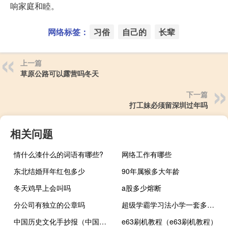
响家庭和睦。
网络标签：
习俗
自己的
长辈
上一篇
草原公路可以露营吗冬天
下一篇
打工妹必须留深圳过年吗
相关问题
情什么漆什么的词语有哪些?
网络工作有哪些
东北结婚拜年红包多少
90年属猴多大年龄
冬天鸡早上会叫吗
a股多少熔断
分公司有独立的公章吗
超级学霸学习法小学一套多少钱
中国历史文化手抄报（中国历史文化常识）
e63刷机教程（e63刷机教程）