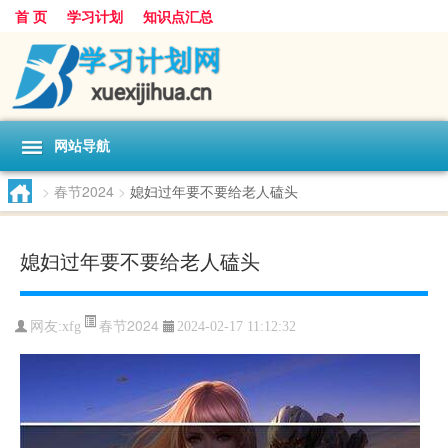
首 页
学习计划
知识点汇总
网站导航
>
春节2024
>
媳妇过年要不要给老人磕头
媳妇过年要不要给老人磕头
春节2024
网友:
xfg
2024-02-17 11:12:32