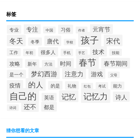
标签
专注
元宵节
习俗
专业
中国
作者
孩子
冬天
宋代
唐代
冬季
学校
技术
很多人
工作
年初
手机
技能
手艺
春节
春节期间
时间
攻略
新年
方法
梦幻西游
注意力
游戏
是一个
父母
的人
疫情
的是
礼物
能力
考试
红包
自己的
记忆力
记忆
诗人
英语
还不
都是
诗词
猜你想看的文章