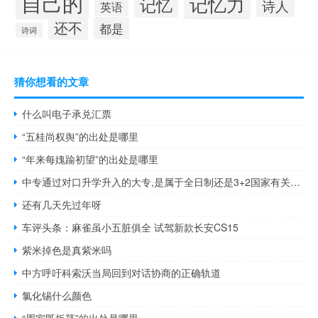
自己的
记忆力
记忆
诗人
英语
还不
都是
诗词
猜你想看的文章
什么叫电子承兑汇票
“五桂尚权舆”的出处是哪里
“年来每媿踰初望”的出处是哪里
中专通过对口升学升入的大专,是属于全日制还是3+2国家有关于这个条文吗 中专注册大专是全日制的吗
还有几天先过年呀
车评头条：麻雀虽小五脏俱全 试驾新款长安CS15
紫米掉色是真紫米吗
中方呼吁科索沃当局回到对话协商的正确轨道
氯化锡什么颜色
“周室既板荡”的出处是哪里