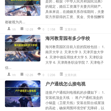
是的，根据《中华人民共和国民法典》
的规定，婚后工资属于夫妻共同财产。
具体来说，在婚姻关系存续期间，夫妻
双方所获得的工资、奖金、劳务报酬等
都被视为共...
hh
12-28
0
158
文章列表
海河教育园有多少学校
海河教育园区目前入驻的院校包括： 1.
南开大学 2. 天津大学 3. 天津开放大学
4. 天津中德应用技术大学 5. 天津职业
大学 6. 天津商务职业学院 7. 天津电子
信...
hh
12-26
0
236
文章列表
户户通线怎么接电视
连接户户通线到电视机的步骤如下： 1.
安装机顶盒天线 ： 将户户通机顶盒的
小锅盖（卫星天线）安装在阳台或屋顶
的高处，确保周围环境空旷无障碍，以