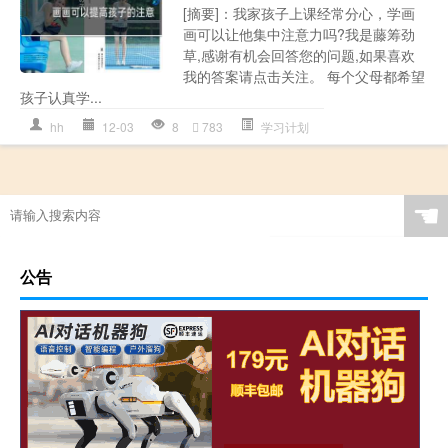
[摘要]：我家孩子上课经常分心，学画
画可以让他集中注意力吗?我是藤筹劲
草,感谢有机会回答您的问题,如果喜欢
我的答案请点击关注。 每个父母都希望
孩子认真学...
hh
12-03
8
783
学习计划
☚
公告