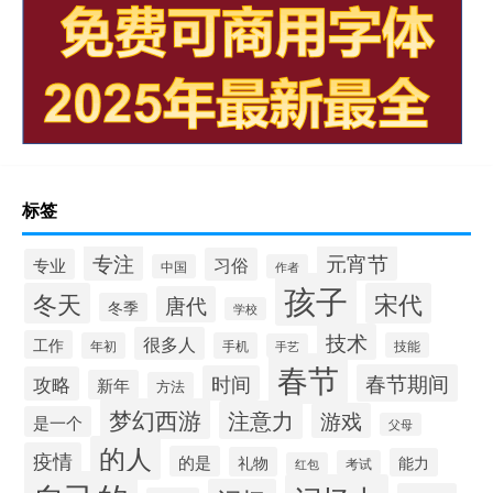
标签
专注
元宵节
习俗
专业
中国
作者
孩子
冬天
宋代
唐代
冬季
学校
技术
很多人
工作
年初
手机
技能
手艺
春节
春节期间
时间
攻略
新年
方法
梦幻西游
注意力
游戏
是一个
父母
的人
疫情
的是
礼物
能力
考试
红包