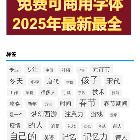
标签
专注
元宵节
习俗
专业
中国
作者
孩子
冬天
宋代
唐代
冬季
学校
技术
很多人
工作
年初
手机
技能
手艺
春节
春节期间
时间
攻略
新年
方法
梦幻西游
注意力
游戏
是一个
父母
的人
疫情
的是
礼物
能力
考试
红包
自己的
记忆力
记忆
诗人
英语