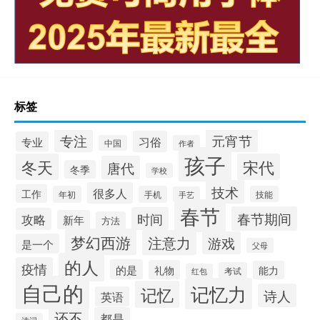
标签
专注
元宵节
习俗
专业
中国
作者
孩子
冬天
宋代
唐代
冬季
学校
技术
很多人
工作
年初
手机
技能
手艺
春节
春节期间
时间
攻略
新年
方法
梦幻西游
注意力
游戏
是一个
父母
的人
疫情
的是
礼物
能力
考试
红包
自己的
记忆力
记忆
诗人
英语
还不
都是