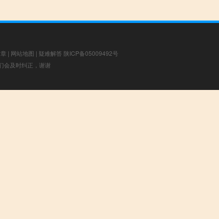
文章
|
网站地图
|
疑难解答
陕ICP备05009492号
，我们会及时纠正，谢谢