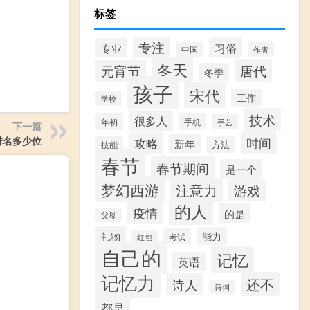
标签
专注
习俗
专业
中国
作者
冬天
唐代
元宵节
冬季
孩子
宋代
工作
学校
技术
很多人
年初
手机
手艺
下一篇
时间
排名多少位
攻略
新年
方法
技能
春节
春节期间
是一个
梦幻西游
注意力
游戏
的人
疫情
的是
父母
礼物
能力
考试
红包
自己的
记忆
英语
记忆力
还不
诗人
诗词
都是