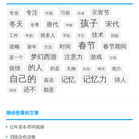
专注
元宵节
习俗
专业
中国
作者
孩子
冬天
宋代
唐代
冬季
学校
技术
很多人
工作
年初
手机
技能
手艺
春节
春节期间
时间
攻略
新年
方法
梦幻西游
注意力
游戏
是一个
父母
的人
疫情
的是
礼物
能力
考试
红包
自己的
记忆力
记忆
诗人
英语
还不
都是
诗词
猜你想看的文章
过年卖冬枣吗视频
消除杂色攻略