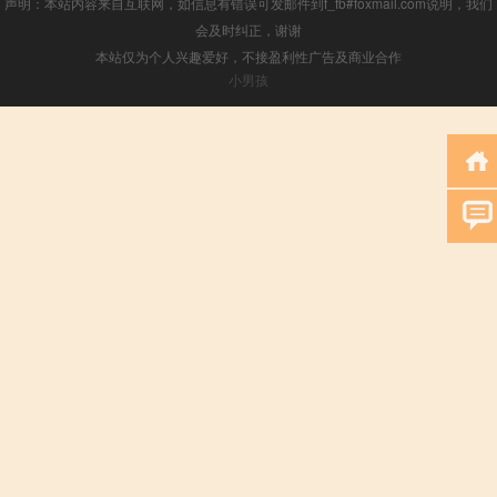
声明：本站内容来自互联网，如信息有错误可发邮件到f_fb#foxmail.com说明，我们
会及时纠正，谢谢
本站仅为个人兴趣爱好，不接盈利性广告及商业合作
小男孩