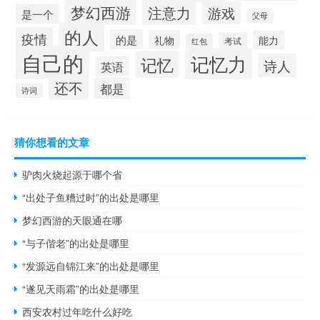
梦幻西游
注意力
游戏
是一个
父母
的人
疫情
的是
礼物
能力
考试
红包
自己的
记忆力
记忆
诗人
英语
还不
都是
诗词
猜你想看的文章
驴肉火烧起源于哪个省
“出处子鱼糟过时”的出处是哪里
梦幻西游的天眼通在哪
“与子偕老”的出处是哪里
“发源远自锦江来”的出处是哪里
“遂见天雨霜”的出处是哪里
西安农村过年吃什么好吃