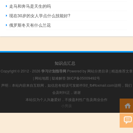
走马和奔马是天生的吗
现在30岁的女人学点什么技能好?
俄罗斯冬天有什么兰花
知识点汇总
Copyright © 2012 - 2026
学习计划指导网
Powered by
网站分类目录
|
精选推荐文章
|
网站地图
|
疑难解答
陕ICP备05009492号
声明：本站内容来自互联网，如信息有错误可发邮件到f_fb#foxmail.com说明，我们
会及时纠正，谢谢
本站仅为个人兴趣爱好，不接盈利性广告及商业合作
小男孩