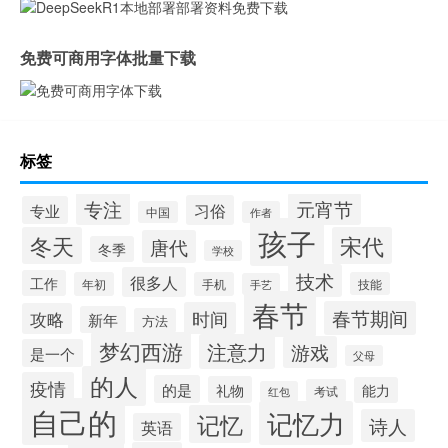
免费可商用字体批量下载
标签
专注
元宵节
习俗
专业
中国
作者
孩子
冬天
宋代
唐代
冬季
学校
技术
很多人
工作
年初
手机
技能
手艺
春节
春节期间
时间
攻略
新年
方法
梦幻西游
注意力
游戏
是一个
父母
的人
疫情
的是
礼物
能力
考试
红包
自己的
记忆力
记忆
诗人
英语