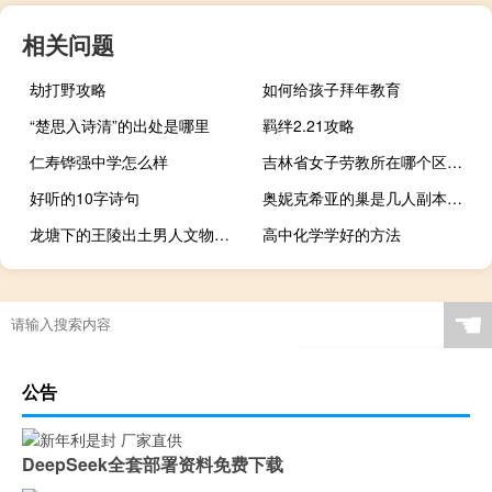
相关问题
劫打野攻略
如何给孩子拜年教育
“楚思入诗清”的出处是哪里
羁绊2.21攻略
仁寿铧强中学怎么样
吉林省女子劳教所在哪个区（女子劳教所）
好听的10字诗句
奥妮克希亚的巢是几人副本（问题 奥妮克希亚巢穴入口在哪）
龙塘下的王陵出土男人文物（龙塘下的王陵）
高中化学学好的方法
☚
公告
DeepSeek全套部署资料免费下载