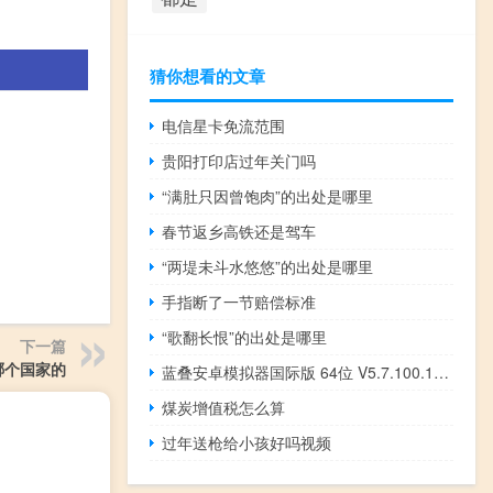
猜你想看的文章
电信星卡免流范围
贵阳打印店过年关门吗
“满肚只因曾饱肉”的出处是哪里
春节返乡高铁还是驾车
“两堤未斗水悠悠”的出处是哪里
手指断了一节赔偿标准
“歌翻长恨”的出处是哪里
下一篇
哪个国家的
蓝叠安卓模拟器国际版 64位 V5.7.100.1036 最新免费版（蓝叠安卓模拟器国际版 64位 V5.7.100.1036 最新免费版功能简介）
煤炭增值税怎么算
过年送枪给小孩好吗视频