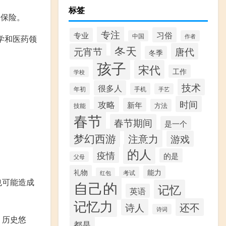
标签
会保险。
专注
习俗
专业
中国
作者
学和医药领
冬天
唐代
元宵节
冬季
孩子
宋代
工作
学校
技术
很多人
年初
手机
手艺
时间
攻略
新年
方法
技能
春节
春节期间
是一个
梦幻西游
注意力
游戏
的人
疫情
的是
父母
礼物
能力
考试
红包
也可能造成
自己的
记忆
英语
记忆力
还不
诗人
诗词
、历史悠
都是