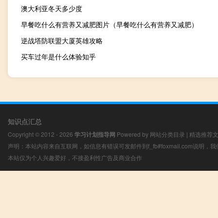
澳大利亚冬天多少度
早餐吃什么有营养又减肥图片（早餐吃什么有营养又减肥）
逆战塔防联盟大厦英雄攻略
买车过年是什么体验知乎
知识点汇总
Copyright © 2012 - 2026
学习计划指导网
Powered by
网站分类目录
|
精选推荐
声明：本站内容来自互联网，如信息有错误可发邮件到f_fb#foxmail.com说明
本站仅为个人兴趣爱好，不接盈利性广告及商业合作