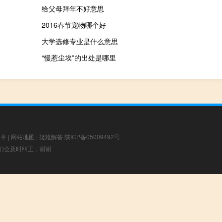
给父母拜年不好意思
2016春节宠物哪个好
大学选修专业是什么意思
“慢惹尘埃”的出处是哪里
文章
|
网站地图
|
疑难解答
陕ICP备05009492号
，我们会及时纠正，谢谢