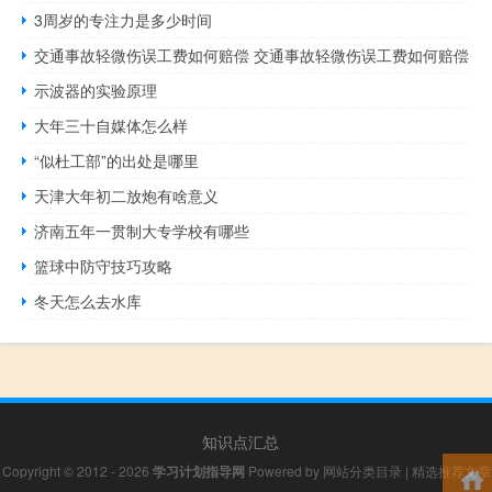
3周岁的专注力是多少时间
交通事故轻微伤误工费如何赔偿 交通事故轻微伤误工费如何赔偿
示波器的实验原理
大年三十自媒体怎么样
“似杜工部”的出处是哪里
天津大年初二放炮有啥意义
济南五年一贯制大专学校有哪些
篮球中防守技巧攻略
冬天怎么去水库
知识点汇总
Copyright © 2012 - 2026
学习计划指导网
Powered by
网站分类目录
|
精选推荐文章