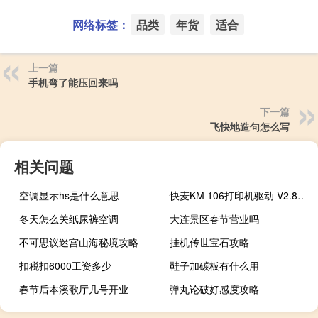
网络标签：
品类
年货
适合
上一篇
手机弯了能压回来吗
下一篇
飞快地造句怎么写
相关问题
空调显示hs是什么意思
快麦KM 106打印机驱动 V2.8 官方版（快麦KM 106打印机驱动 V2.8 官方版功能简介）
冬天怎么关纸尿裤空调
大连景区春节营业吗
不可思议迷宫山海秘境攻略
挂机传世宝石攻略
扣税扣6000工资多少
鞋子加碳板有什么用
春节后本溪歌厅几号开业
弹丸论破好感度攻略