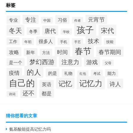
标签
专注
元宵节
习俗
专业
中国
作者
孩子
冬天
宋代
唐代
冬季
学校
技术
很多人
工作
年初
手机
技能
手艺
春节
春节期间
时间
攻略
新年
方法
梦幻西游
注意力
游戏
是一个
父母
的人
疫情
的是
礼物
能力
考试
红包
自己的
记忆力
记忆
诗人
英语
还不
都是
诗词
猜你想看的文章
氨基酸能提高记忆力吗