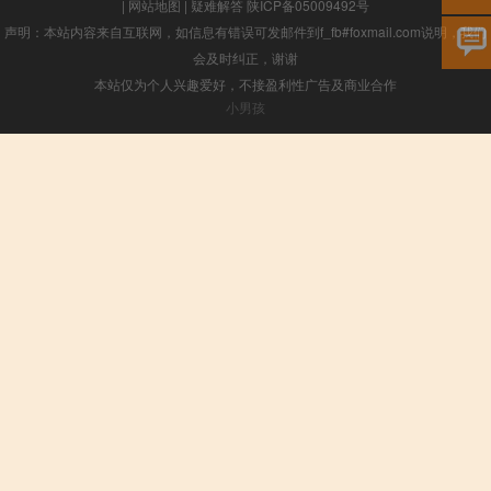
|
网站地图
|
疑难解答
陕ICP备05009492号
声明：本站内容来自互联网，如信息有错误可发邮件到f_fb#foxmail.com说明，我们
会及时纠正，谢谢
本站仅为个人兴趣爱好，不接盈利性广告及商业合作
小男孩