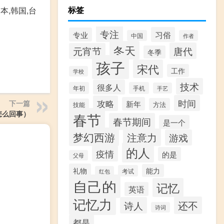
标签
日本,韩国,台
专注
习俗
专业
中国
作者
冬天
唐代
元宵节
冬季
孩子
宋代
工作
学校
技术
很多人
年初
手机
手艺
时间
攻略
下一篇
新年
方法
技能
怎么回事）
春节
春节期间
是一个
梦幻西游
注意力
游戏
的人
疫情
的是
父母
礼物
能力
考试
红包
自己的
记忆
英语
记忆力
还不
诗人
诗词
都是