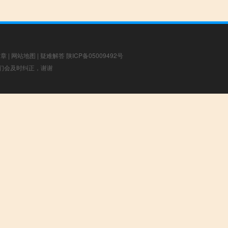
文章
|
网站地图
|
疑难解答
陕ICP备05009492号
，我们会及时纠正，谢谢