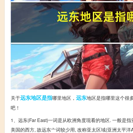
远东地区
是指
远东
关于
哪里地区，
地区是指哪里这个很
吧！
1、远东(Far East)一词是从欧洲角度现看的地区. 一般
美国的西方, 故远东亠词较少用, 改称亚太区域(亚洲太平洋Asia