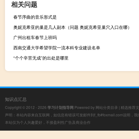
相关问题
春节序曲的音乐形式是
奥妮克希亚的巢是几人副本（问题 奥妮克希亚巢穴入口在哪）
广州出租车春节上班吗
西南交通大学希望学院一流本科专业建设名单
“个个辛苦无成”的出处是哪里
知识点汇总
Copyright © 2012 - 2026
学习计划指导网
Powered by
网站分类目录
|
精选推荐
声明：本站内容来自互联网，如信息有错误可发邮件到f_fb#foxmail.com说明
本站仅为个人兴趣爱好，不接盈利性广告及商业合作