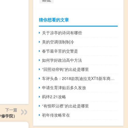
猜你想看的文章
关于凉亭的诗词有哪些
美的空调强制制冷
春节最辛苦的交警是
如何学好政治高中方法
“回照动帘钩”的出处是哪里
车评头条：2018款凯迪拉克XT5新车商品性评价
申请生育津贴后多久发放
羁绊2.21攻略
“有恨即沾襟”的出处是哪里
下一篇
初年传攻略常在
专修学院）