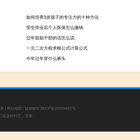
如何培养3岁孩子的专注力的十种方法
学生毕业后个人医保怎么缴纳
过年鼓励干部的话怎么说
一元二次方程求根公式计算公式
今年过年穿什么裤头
文章
|
网站地图
|
疑难解答
陕ICP备05009492号
，我们会及时纠正，谢谢