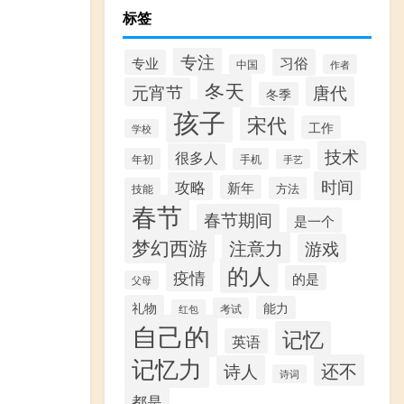
标签
专注
习俗
专业
中国
作者
冬天
唐代
元宵节
冬季
孩子
宋代
工作
学校
技术
很多人
年初
手机
手艺
时间
攻略
新年
方法
技能
春节
春节期间
是一个
梦幻西游
注意力
游戏
的人
疫情
的是
父母
礼物
能力
考试
红包
自己的
记忆
英语
记忆力
还不
诗人
诗词
都是