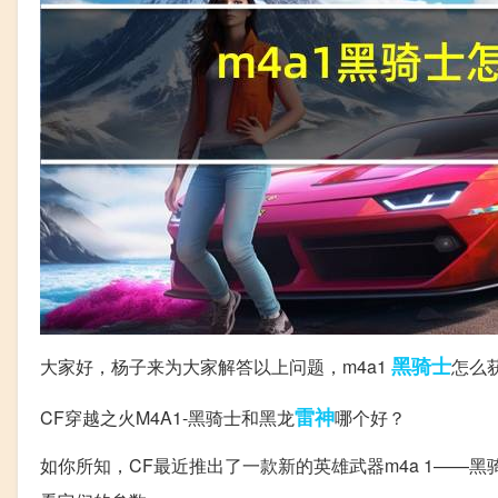
黑骑士
大家好，杨子来为大家解答以上问题，m4a1
怎么
雷神
CF穿越之火M4A1-黑骑士和黑龙
哪个好？
如你所知，CF最近推出了一款新的英雄武器m4a 1——