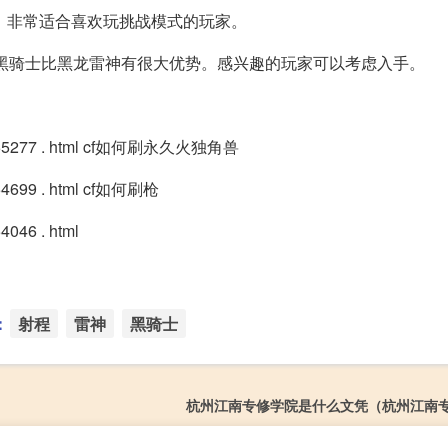
果，非常适合喜欢玩挑战模式的玩家。
，黑骑士比黑龙雷神有很大优势。感兴趣的玩家可以考虑入手。
05/4855277 . html cf如何刷永久火独角兽
4854699 . html cf如何刷枪
4046 . html
：
射程
雷神
黑骑士
杭州江南专修学院是什么文凭（杭州江南