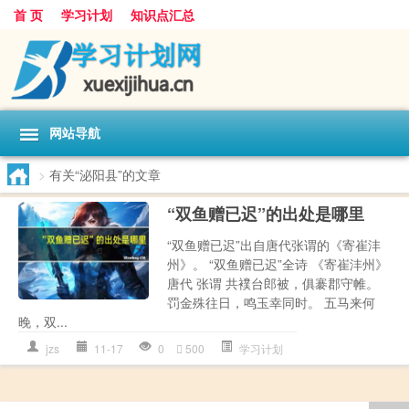
首 页
学习计划
知识点汇总
网站导航
>
有关“泌阳县”的文章
“双鱼赠已迟”的出处是哪里
“双鱼赠已迟”出自唐代张谓的《寄崔沣
州》。 “双鱼赠已迟”全诗 《寄崔沣州》
唐代 张谓 共襆台郎被，俱褰郡守帷。
罚金殊往日，鸣玉幸同时。 五马来何
晚，双...
jzs
11-17
0
500
学习计划