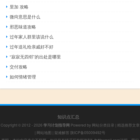
里加 攻略
微疴意思是什么
邪恶味道攻略
过年家人群里该说什么
过年送礼给亲戚好不好
“寂寂无四邻”的出处是哪里
交付攻略
如何情绪管理
知识点汇总
Copyright © 2012 - 2026
学习计划指导网
Powered by
网站分类目录
|
精选推荐文章
|
网站地图
|
疑难解答
陕ICP备05009492号
声明：本站内容来自互联网，如信息有错误可发邮件到f_fb#foxmail.com说明，我们