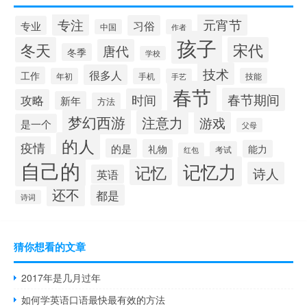
专注
元宵节
习俗
专业
中国
作者
孩子
冬天
宋代
唐代
冬季
学校
技术
很多人
工作
年初
手机
技能
手艺
春节
春节期间
时间
攻略
新年
方法
梦幻西游
注意力
游戏
是一个
父母
的人
疫情
的是
礼物
能力
考试
红包
自己的
记忆力
记忆
诗人
英语
还不
都是
诗词
猜你想看的文章
2017年是几月过年
如何学英语口语最快最有效的方法