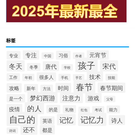
标签
专注
元宵节
习俗
专业
中国
作者
孩子
冬天
宋代
唐代
冬季
学校
技术
很多人
工作
年初
手机
技能
手艺
春节
春节期间
时间
攻略
新年
方法
梦幻西游
注意力
游戏
是一个
父母
的人
疫情
的是
礼物
能力
考试
红包
自己的
记忆力
记忆
诗人
英语
还不
都是
诗词