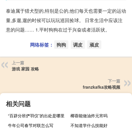
泰迪属于猎犬型的,特别是公的,他们每天也需要一定的运动
量,多遛,遛的时候可以玩玩巡回捡球。 日常生活中应该注
意的问题…… 1.平时狗狗在过于兴奋或者活跃状。
网络标签：
狗狗
调皮
顽皮
上一篇
游戏 家园 攻略
下一篇
franzkafka攻略视频
相关问题
“百辟分班俨羽仪”的出处是哪里
椰蓉能做油炸元宵吗
牛年公司春节对联怎么写
不知道学什么技能好