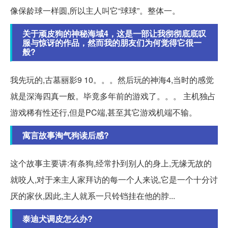
像保龄球一样圆,所以主人叫它“球球”。整体一。
关于顽皮狗的神秘海域4，这是一部让我彻彻底底叹
服与惊讶的作品，然而我的朋友们为何觉得它很一
般?
我先玩的,古墓丽影9 10。。。然后玩的神海4,当时的感觉
就是深海四真一般。毕竟多年前的游戏了。。。 主机独占
游戏稀有性还行,但是PC端,甚至其它游戏机端不输。
寓言故事淘气狗读后感?
这个故事主要讲:有条狗,经常扑到别人的身上,无缘无故的
就咬人,对于来主人家拜访的每一个人来说,它是一个十分讨
厌的家伙,因此,主人就系一只铃铛挂在他的脖...
泰迪犬调皮怎么办?