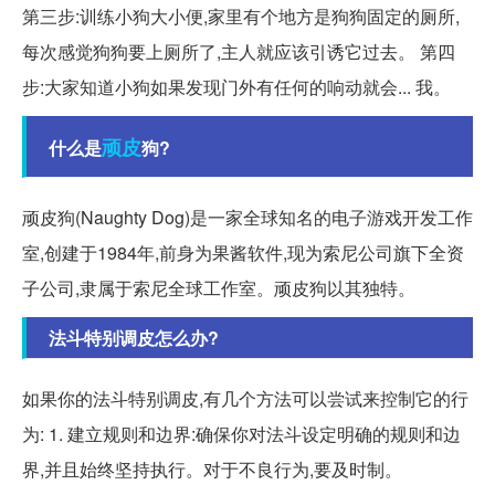
第三步:训练小狗大小便,家里有个地方是狗狗固定的厕所,
每次感觉狗狗要上厕所了,主人就应该引诱它过去。 第四
步:大家知道小狗如果发现门外有任何的响动就会... 我。
顽皮
什么是
狗?
顽皮狗(Naughty Dog)是一家全球知名的电子游戏开发工作
室,创建于1984年,前身为果酱软件,现为索尼公司旗下全资
子公司,隶属于索尼全球工作室。顽皮狗以其独特。
法斗特别调皮怎么办?
如果你的法斗特别调皮,有几个方法可以尝试来控制它的行
为: 1. 建立规则和边界:确保你对法斗设定明确的规则和边
界,并且始终坚持执行。对于不良行为,要及时制。