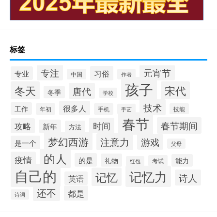
标签
专注
元宵节
习俗
专业
中国
作者
孩子
冬天
宋代
唐代
冬季
学校
技术
很多人
工作
年初
手机
技能
手艺
春节
春节期间
时间
攻略
新年
方法
梦幻西游
注意力
游戏
是一个
父母
的人
疫情
的是
礼物
能力
考试
红包
自己的
记忆力
记忆
诗人
英语
还不
都是
诗词