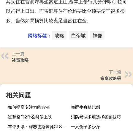
其实住在雷洞坪再坐索道上山,基本上步行几分钟即可,也可
以赶得上日出。而雷洞坪住宿价格要比金顶要便宜很多很
多。当然如果预算比较充足当然住在金。
网络标签：
攻略
白帝城
神像
上一篇
冰雷攻略
下一篇
帝皇攻略采
相关问题
如何提高专注力的方法
舞蹈生身材比例
盗梦空间2什么时候上映
消防考试多项选择答题技巧
车评头条：梅赛德斯奔驰CLS63AMG射击煞车系统
一只兔子多少斤