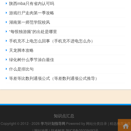
陕西mba只有省内认可吗
游戏行尸走肉第一季攻略
湖南第一师范学院校风
“每恨独游频”的出处是哪里
手机充不上电怎么回事（手机充不进电怎么办）
天龙脚本攻略
绿化树什么季节涂白最佳
什么是排比句
等差等比数列通项公式（等差数列通项公式推导）
知识点汇总
Copyright © 2012 - 2026
学习计划指导网
Powered by
网站分类目录
|
精选推荐文章
|
网站地图
|
疑难解答
陕ICP备05009492号