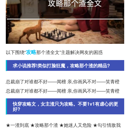
攻略
以下围绕“
那个渣全文”主题解决网友的困惑
求小说推荐!类似打脸狂魔，攻略那个渣的精品?
总裁崩了对谁都不好——闻檀 亲,你画风不对——笑青橙
总裁崩了对谁都不好——闻檀 亲,你画风不对——笑青橙
快穿攻略文，女主渣只为攻略。不要1v1有虐心的更
好?
★一渣到底 ★攻略那个渣 ★她迷人又危险 ★勾引情敌我