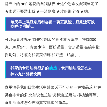
是专业的 ★白莲花的自我修养 ★这个恶毒女配我当定了
★永远不要爱上我 ★一渣到底 ★攻略那个渣 ★她。
每天早上喝豆浆后都会留一碗豆浆渣，豆浆渣可以
吃吗-九州醉...
可以做豆渣丸子,首先将剩余的豆渣放入碗中、瘦肉200
克、鸡蛋2个、青菜少许、面粉适量、食盐适量,在碗中搅
拌均匀。将瘦肉和表菜切碎,和豆渣、鸡蛋、。
油渣
我家的食用油有很多的
，食用油油渣怎么去
掉?-九州醉餐饮网
食用油是我们日常生活中炒菜必不可少的一种物品,它的种
类也非常的多,比如说色拉油,调和油,芝麻油,橄榄油等等。
食用油油渣怎么去掉其实非常的简单,。