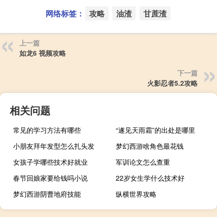
网络标签：
攻略
油渣
甘蔗渣
上一篇
如龙6 视频攻略
下一篇
火影忍者5.2攻略
相关问题
常见的学习方法有哪些
“遂见天雨霜”的出处是哪里
小朋友拜年发型怎么扎头发
梦幻西游啥角色最花钱
女孩子学哪些技术好就业
军训论文怎么查重
春节回娘家要给钱吗小说
22岁女生学什么技术好
梦幻西游阴曹地府技能
纵横世界攻略