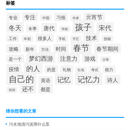
标签
专注
元宵节
习俗
专业
中国
作者
孩子
冬天
宋代
唐代
冬季
学校
技术
很多人
工作
年初
手机
技能
手艺
春节
春节期间
时间
攻略
新年
方法
梦幻西游
注意力
游戏
是一个
父母
的人
疫情
的是
礼物
能力
考试
红包
自己的
记忆力
记忆
诗人
英语
还不
都是
诗词
猜你想看的文章
污水池清污泥用什么泵