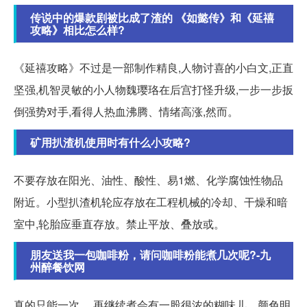
传说中的爆款剧被比成了渣的 《如懿传》和《延禧
攻略》相比怎么样?
《延禧攻略》不过是一部制作精良,人物讨喜的小白文,正直
坚强,机智灵敏的小人物魏璎珞在后宫打怪升级,一步一步扳
倒强势对手,看得人热血沸腾、情绪高涨,然而。
矿用扒渣机使用时有什么小攻略?
不要存放在阳光、油性、酸性、易1燃、化学腐蚀性物品
附近。小型扒渣机轮应存放在工程机械的冷却、干燥和暗
室中,轮胎应垂直存放。禁止平放、叠放或。
朋友送我一包咖啡粉，请问咖啡粉能煮几次呢?-九
州醉餐饮网
真的只能一次。 再继续煮会有一股很浓的糊味儿。颜色明