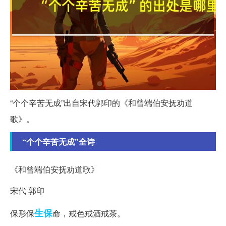
“个个辛苦无成”出自宋代郭印的《和曾端伯安抚劝道
歌》。
“个个辛苦无成”全诗
《和曾端伯安抚劝道歌》
宋代 郭印
生保
保形保
命，戒色戒酒戒茶。