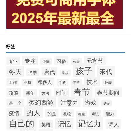
标签
专注
元宵节
习俗
专业
中国
作者
孩子
冬天
宋代
唐代
冬季
学校
技术
很多人
工作
年初
手机
技能
手艺
春节
春节期间
时间
攻略
新年
方法
梦幻西游
注意力
游戏
是一个
父母
的人
疫情
的是
礼物
能力
考试
红包
自己的
记忆力
记忆
诗人
英语