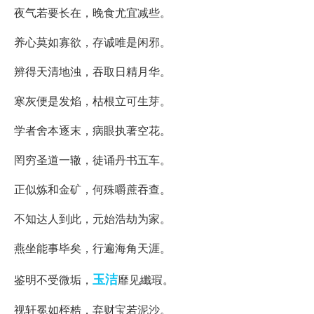
夜气若要长在，晚食尤宜减些。
养心莫如寡欲，存诚唯是闲邪。
辨得天清地浊，吞取日精月华。
寒灰便是发焰，枯根立可生芽。
学者舍本逐末，病眼执著空花。
罔穷圣道一辙，徒诵丹书五车。
正似炼和金矿，何殊嚼蔗吞查。
不知达人到此，元始浩劫为家。
燕坐能事毕矣，行遍海角天涯。
玉洁
鉴明不受微垢，
靡见纖瑕。
视轩冕如桎梏，弃财宝若泥沙。