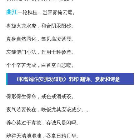
曲江
一轮秋桂，岂容雾掩云遮。
盘旋火龙水虎，和合阴汞阳砂。
真身自然腾化，驾凤高凌紫霞。
哀哉傍门小法，作用千种参差。
个个辛苦无成，白首空自悲嗟。
《和曾端伯安抚劝道歌》郭印 翻译、赏析和诗意
保形保生保命，戒色戒酒戒茶。
夜气若要长在，晚饭尤其应该减少。。
养心莫过于寡欲，存诚只是闲吗。
辨得天清地混浊，吞拿日精月华。