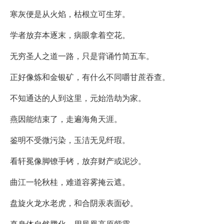
寒灰便是从火焰，枯根立可生芽。
学者放弃本逐末，病眼拿着空花。
无穷圣人之道一路，只是背诵竹简五车。
正好像炼和金银矿，有什么不同嚼甘蔗吞查。
不知通达的人到这里，元始浩劫为家。
燕因能结束了，走遍海角天涯。
鉴明不受微污染，玉洁无见纤瑕。
看轩冕像脚镣手铐，放弃财产或泥沙。
曲江一轮秋桂，难道容雾掩云遮。
盘旋火龙水老虎，和合阴汞表面砂。
真身体自然腾化，用凤凰高原紫霞。