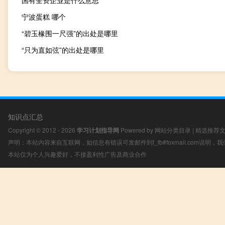
国有全资企业是什么意思
宁波蛋糕 哪个
“碧玉椽围一尺强”的出处是哪里
“只为直如弦”的出处是哪里
知识点汇总
Copyright © 2012 - 2026
学习计划指导网
Powered by
网站分类目录
|
精选推荐
声明：本站内容来自互联网，如信息有错误可发邮件到f_fb#foxmail.com说明
本站仅为个人兴趣爱好，不接盈利性广告及商业合作