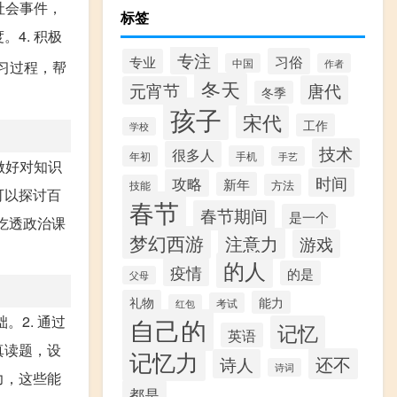
社会事件，
标签
4. 积极
专注
习俗
专业
中国
作者
习过程，帮
冬天
唐代
元宵节
冬季
孩子
宋代
工作
学校
技术
很多人
年初
手机
手艺
做好对知识
时间
攻略
新年
方法
技能
可以探讨百
春节
春节期间
是一个
吃透政治课
梦幻西游
注意力
游戏
的人
疫情
的是
父母
礼物
能力
考试
红包
。2. 通过
自己的
记忆
英语
真读题，设
记忆力
还不
诗人
诗词
力，这些能
都是