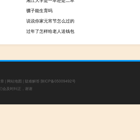
湘江大学是一本还是二本
骡子能生育吗
说说你家元宵节怎么过的
过年了怎样给老人送钱包
文章
|
网站地图
|
疑难解答
陕ICP备05009492号
，我们会及时纠正，谢谢