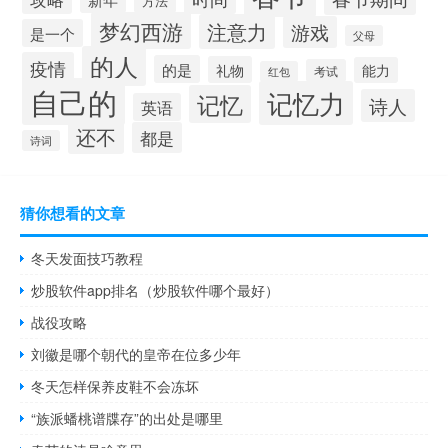
方法
梦幻西游
注意力
游戏
是一个
父母
的人
疫情
的是
礼物
能力
考试
红包
自己的
记忆力
记忆
诗人
英语
还不
都是
诗词
猜你想看的文章
冬天发面技巧教程
炒股软件app排名（炒股软件哪个最好）
战役攻略
刘徽是哪个朝代的皇帝在位多少年
冬天怎样保养皮鞋不会冻坏
“族派蟠桃谱牒存”的出处是哪里