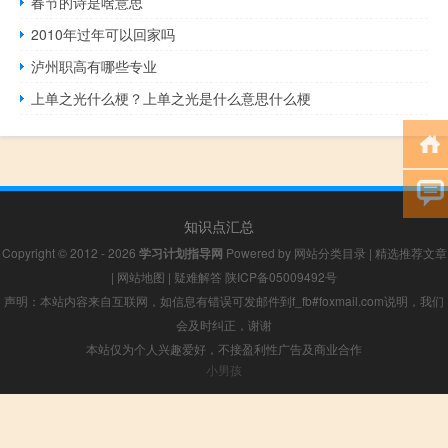
春节的诗是啥意思
2010年过年可以回家吗
泸州职高有哪些专业
上单之光什么梗？上单之光是什么意思什么梗
知识点汇总
Copyright © 2012 - 2026
学习计划指导网
Powered by
网站分类目录
|
精选推荐文章
|
网站地图
|
疑难解答
陕ICP备05009492号
声明：本站内容来自互联网，如信息有错误可发邮件到f_fb#foxmail.com说明，我们
会及时纠正，谢谢
本站仅为个人兴趣爱好，不接盈利性广告及商业合作
小男孩