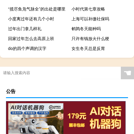
“揽尽鱼凫气脉全”的出处是哪里
小时代第七章攻略
小度离过年还有几个小时
上海可以补缴社保吗
过年出门拿几样礼
鹌鹑冬天能种吗
回家过年怎么去高原上班
只许有钱放火什么梗
do的四个声调的汉字
女生冬天总是反胃
☚
公告