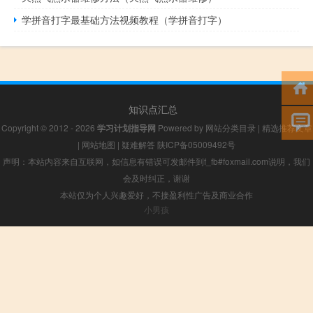
学拼音打字最基础方法视频教程（学拼音打字）
知识点汇总
Copyright © 2012 - 2026
学习计划指导网
Powered by
网站分类目录
|
精选推荐文章
|
网站地图
|
疑难解答
陕ICP备05009492号
声明：本站内容来自互联网，如信息有错误可发邮件到f_fb#foxmail.com说明，我们
会及时纠正，谢谢
本站仅为个人兴趣爱好，不接盈利性广告及商业合作
小男孩