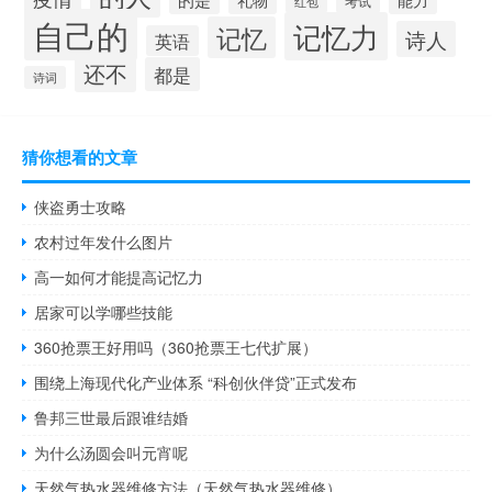
考试
红包
自己的
记忆力
记忆
诗人
英语
还不
都是
诗词
猜你想看的文章
侠盗勇士攻略
农村过年发什么图片
高一如何才能提高记忆力
居家可以学哪些技能
360抢票王好用吗（360抢票王七代扩展）
围绕上海现代化产业体系 “科创伙伴贷”正式发布
鲁邦三世最后跟谁结婚
为什么汤圆会叫元宵呢
天然气热水器维修方法（天然气热水器维修）