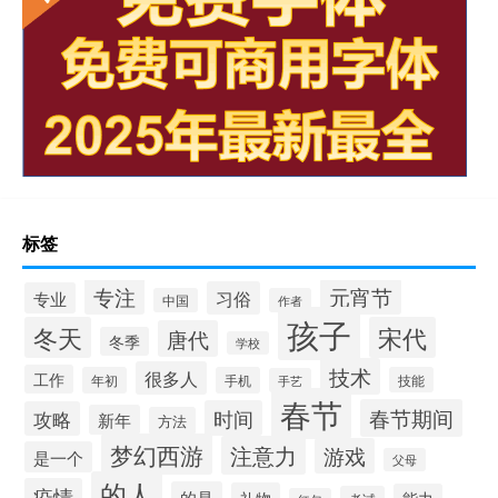
标签
专注
元宵节
习俗
专业
中国
作者
孩子
冬天
宋代
唐代
冬季
学校
技术
很多人
工作
年初
手机
技能
手艺
春节
春节期间
时间
攻略
新年
方法
梦幻西游
注意力
游戏
是一个
父母
的人
疫情
的是
礼物
能力