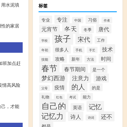
，用水泥填
标签
专注
习俗
专业
中国
作者
用性的家居
冬天
唐代
元宵节
冬季
孩子
宋代
工作
学校
技术
很多人
年初
手机
手艺
时间
攻略
新年
方法
技能
在加班加点赶
春节
春节期间
是一个
梦幻西游
注意力
游戏
的人
疫情高风险
疫情
的是
父母
礼物
能力
考试
红包
自己的
记忆
自己，才能
英语
记忆力
还不
诗人
诗词
都是