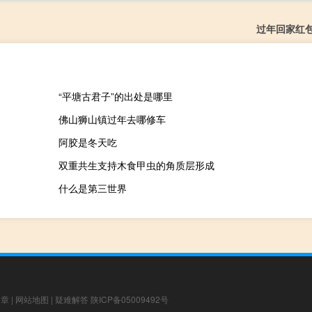
过年回家红
“平塘古君子”的出处是哪里
佛山狮山镇过年去哪修车
阿胶是冬天吃
双重共生支持木食甲虫的角质层形成
什么是第三世界
文章
|
网站地图
|
疑难解答
陕ICP备05009492号