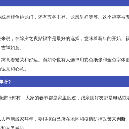
桃或是鲤鱼跳龙门，还有五谷丰登、龙凤呈祥等等。这个福字被
般来说，在除夕之夜贴福字是最好的选择，意味着新年的开始。
、吉祥如意。
，寓意着繁荣和好运。而如今也有人选择用彩色纸张和金色字体
的诚意和心意。
年呀?
鼓地进行封村，大家的春节都是家里度过，跟亲朋好友都是电话或
以去串亲戚家拜年，要根据自己所在地区和疫情防控政策来判断
集和交叉感染。