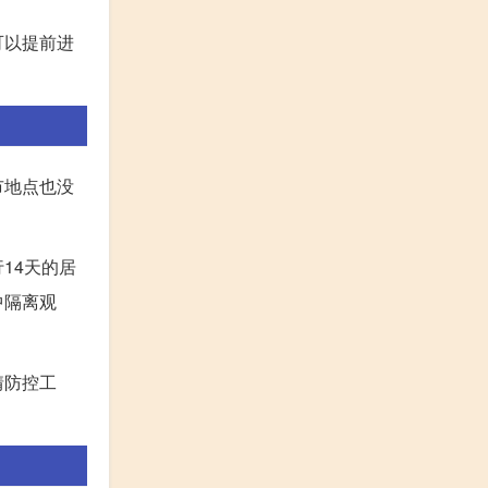
可以提前进
市地点也没
14天的居
中隔离观
情防控工