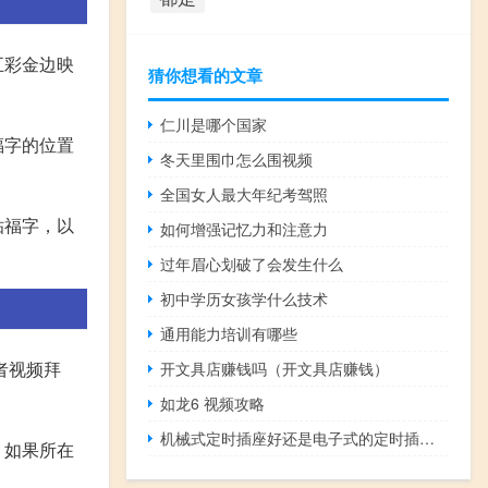
五彩金边映
猜你想看的文章
仁川是哪个国家
福字的位置
冬天里围巾怎么围视频
全国女人最大年纪考驾照
贴福字，以
如何增强记忆力和注意力
过年眉心划破了会发生什么
初中学历女孩学什么技术
通用能力培训有哪些
者视频拜
开文具店赚钱吗（开文具店赚钱）
如龙6 视频攻略
机械式定时插座好还是电子式的定时插座好
。如果所在